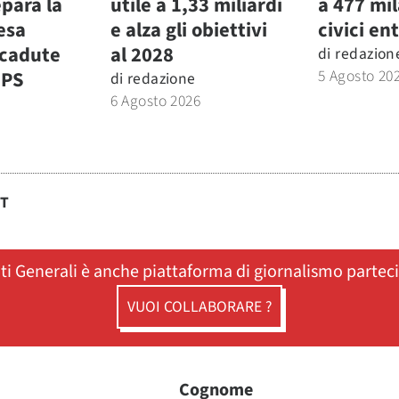
para la
utile a 1,33 miliardi
a 477 mi
fesa
e alza gli obiettivi
civici ent
icadute
al 2028
di
redazion
5 Agosto 20
MPS
di
redazione
6 Agosto 2026
ST
ati Generali è anche piattaforma di giornalismo partec
VUOI COLLABORARE ?
Cognome