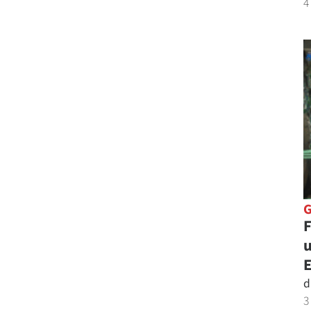
4
F
u
d
3