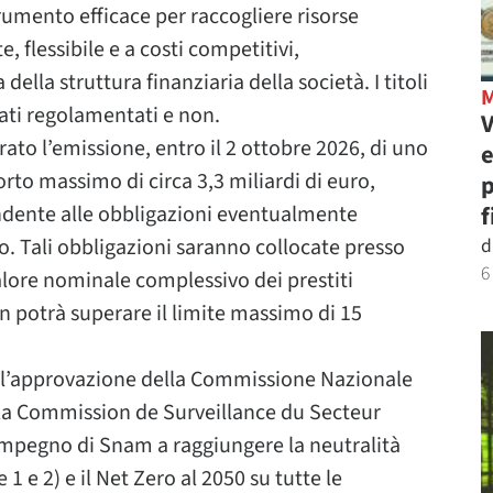
mento efficace per raccogliere risorse
, flessibile e a costi competitivi,
lla struttura finanziaria della società. I titoli
ati regolamentati e non.
V
rato l’emissione, entro il 2 ottobre 2026, di uno
e
orto massimo di circa 3,3 miliardi di euro,
p
dente alle obbligazioni eventualmente
f
o. Tali obbligazioni saranno collocate presso
d
6
l valore nominale complessivo dei prestiti
n potrà superare il limite massimo di 15
ll’approvazione della Commissione Nazionale
lla Commission de Surveillance du Secteur
impegno di Snam a raggiungere la neutralità
1 e 2) e il Net Zero al 2050 su tutte le