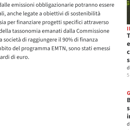
i dalle emissioni obbligazionarie potranno essere
ali, anche legate a obiettivi di sostenibilità
ia per finanziare progetti specifici attraverso
i della tassonomia emanati dalla Commissione
T
a società di raggiungere il 90% di finanza
e
l’ambito del programma EMTN, sono stati emessi
c
ardi di euro.
s
d
5
B
s
i
d