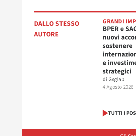
GRANDI IM
DALLO STESSO
BPER e SA
AUTORE
nuovi acco
sostenere
internazio
e investim
strategici
di
Gsglab
4 Agosto 2026
TUTTI I PO