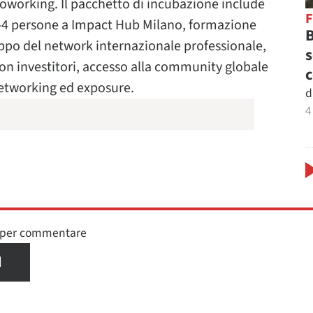
 coworking. Il pacchetto di incubazione include
 3-4 persone a Impact Hub Milano, formazione
B
uppo del network internazionale professionale,
s
on investitori, accesso alla community globale
c
networking ed exposure.
d
4
n per commentare
I