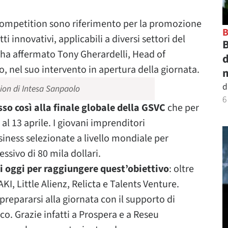
Competition sono riferimento per la promozione
 innovativi, applicabili a diversi settori del
B
a affermato Tony Gherardelli, Head of
d
 nel suo intervento in apertura della giornata.
m
d
ion di Intesa Sanpaolo
6
sso così alla finale globale della GSVC
che per
 al 13 aprile. I giovani imprenditori
iness selezionate a livello mondiale per
sivo di 80 mila dollari.
ati oggi per raggiungere quest’obiettivo
: oltre
, Little Alienz, Relicta e Talents Venture.
prepararsi alla giornata con il supporto di
co. Grazie infatti a Prospera e a Reseu