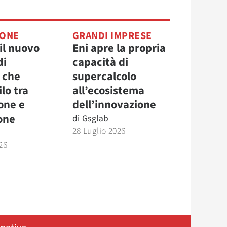
IONE
GRANDI IMPRESE
il nuovo
Eni apre la propria
di
capacità di
 che
supercalcolo
ilo tra
all’ecosistema
one e
dell’innovazione
one
di
Gsglab
28 Luglio 2026
26