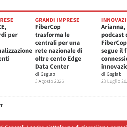
PRESE
GRANDI IMPRESE
INNOVAZ
CE,
FiberCop
Arianna, 
rdi per
trasforma le
podcast 
centrali per una
FiberCop
nalizzazione
rete nazionale di
segue il f
enti
oltre cento Edge
connessi
Data Center
innovazi
di
Gsglab
di
Gsglab
3 Agosto 2026
28 Luglio 20
ST