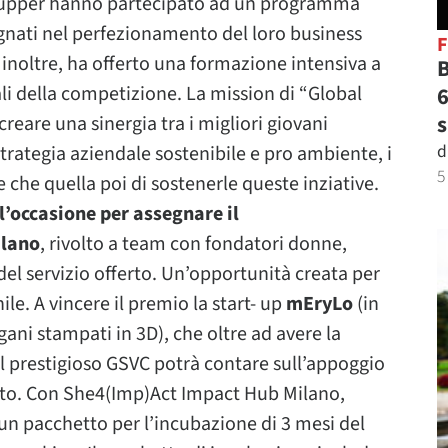
rtupper hanno partecipato ad un programma
gnati nel perfezionamento del loro business
 inoltre, ha offerto una formazione intensiva a
B
nali della competizione. La mission di “Global
6
s
reare una sinergia tra i migliori giovani
d
trategia aziendale sostenibile e pro ambiente, i
5
re che quella poi di sostenerle queste inziative.
 l’occasione per assegnare il
ilano
, rivolto a team con fondatori donne,
el servizio offerto. Un’opportunità creata per
e. A vincere il premio la start- up
mEryLo
(in
i stampati in 3D), che oltre ad avere la
 del prestigioso GSVC potrà contare sull’appoggio
etto. Con She4(Imp)Act Impact Hub Milano,
un pacchetto per l’incubazione di 3 mesi del