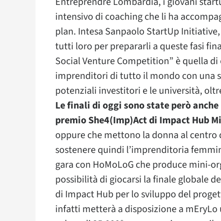
Éntreprendre Lombardia, i giovani sta
intensivo di coaching che li ha accompa
plan. Intesa Sanpaolo StartUp Initiative,
tutti loro per prepararli a queste fasi fi
Social Venture Competition” è quella di c
imprenditori di tutto il mondo con una s
potenziali investitori e le università, olt
Le finali di oggi sono state però anche
premio She4(Imp)Act di Impact Hub M
oppure che mettono la donna al centro d
sostenere quindi l’imprenditoria femminil
gara con HoMoLoG che produce mini-organ
possibilità di giocarsi la finale globale
di Impact Hub per lo sviluppo del prog
infatti metterà a disposizione a mEryLo 