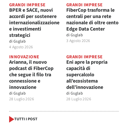
GRANDI IMPRESE
GRANDI IMPRESE
BPER e SACE, nuovi
FiberCop trasforma le
accordi per sostenere
centrali per una rete
internazionalizzazione
nazionale di oltre cento
e investimenti
Edge Data Center
strategici
di
Gsglab
3 Agosto 2026
di
Gsglab
4 Agosto 2026
INNOVAZIONE
GRANDI IMPRESE
Arianna, il nuovo
Eni apre la propria
podcast di FiberCop
capacità di
che segue il filo tra
supercalcolo
connessione e
all’ecosistema
innovazione
dell’innovazione
di
Gsglab
di
Gsglab
28 Luglio 2026
28 Luglio 2026
TUTTI I POST