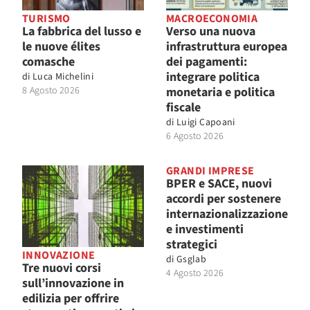
TURISMO
MACROECONOMIA
La fabbrica del lusso e
Verso una nuova
le nuove élites
infrastruttura europea
comasche
dei pagamenti:
integrare politica
di
Luca Michelini
8 Agosto 2026
monetaria e politica
fiscale
di
Luigi Capoani
6 Agosto 2026
GRANDI IMPRESE
BPER e SACE, nuovi
accordi per sostenere
internazionalizzazione
e investimenti
strategici
INNOVAZIONE
di
Gsglab
Tre nuovi corsi
4 Agosto 2026
sull’innovazione in
edilizia per offrire