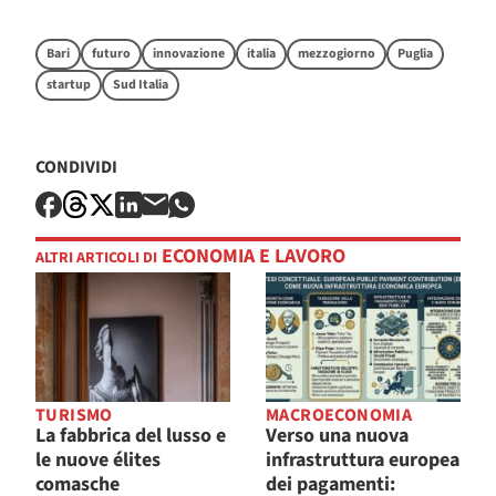
Bari
futuro
innovazione
italia
mezzogiorno
Puglia
startup
Sud Italia
CONDIVIDI
ECONOMIA E LAVORO
ALTRI ARTICOLI DI
TURISMO
MACROECONOMIA
La fabbrica del lusso e
Verso una nuova
le nuove élites
infrastruttura europea
comasche
dei pagamenti: