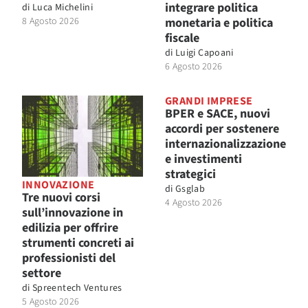
integrare politica
di
Luca Michelini
8 Agosto 2026
monetaria e politica
fiscale
di
Luigi Capoani
6 Agosto 2026
GRANDI IMPRESE
BPER e SACE, nuovi
accordi per sostenere
internazionalizzazione
e investimenti
strategici
INNOVAZIONE
di
Gsglab
Tre nuovi corsi
4 Agosto 2026
sull’innovazione in
edilizia per offrire
strumenti concreti ai
professionisti del
settore
di
Spreentech Ventures
5 Agosto 2026