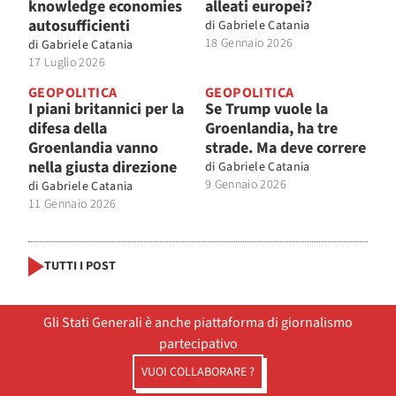
knowledge economies
alleati europei?
autosufficienti
di
Gabriele Catania
18 Gennaio 2026
di
Gabriele Catania
17 Luglio 2026
GEOPOLITICA
GEOPOLITICA
I piani britannici per la
Se Trump vuole la
difesa della
Groenlandia, ha tre
Groenlandia vanno
strade. Ma deve correre
nella giusta direzione
di
Gabriele Catania
9 Gennaio 2026
di
Gabriele Catania
11 Gennaio 2026
TUTTI I POST
Gli Stati Generali è anche piattaforma di giornalismo
partecipativo
VUOI COLLABORARE ?