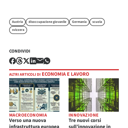
Austria
disoccupazione giovanile
Germania
scuola
svizzera
CONDIVIDI
ECONOMIA E LAVORO
ALTRI ARTICOLI DI
MACROECONOMIA
INNOVAZIONE
Verso una nuova
Tre nuovi corsi
infrastruttura europea
sull’innovazione in