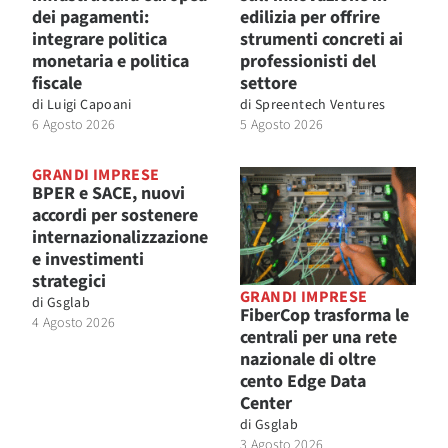
dei pagamenti:
edilizia per offrire
integrare politica
strumenti concreti ai
monetaria e politica
professionisti del
fiscale
settore
di
Luigi Capoani
di
Spreentech Ventures
6 Agosto 2026
5 Agosto 2026
GRANDI IMPRESE
BPER e SACE, nuovi
accordi per sostenere
internazionalizzazione
e investimenti
strategici
GRANDI IMPRESE
di
Gsglab
FiberCop trasforma le
4 Agosto 2026
centrali per una rete
nazionale di oltre
cento Edge Data
Center
di
Gsglab
3 Agosto 2026