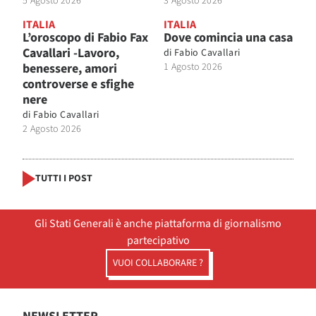
5 Agosto 2026
3 Agosto 2026
ITALIA
ITALIA
L’oroscopo di Fabio Fax
Dove comincia una casa
Cavallari -Lavoro,
di
Fabio Cavallari
benessere, amori
1 Agosto 2026
controverse e sfighe
nere
di
Fabio Cavallari
2 Agosto 2026
TUTTI I POST
Gli Stati Generali è anche piattaforma di giornalismo
partecipativo
VUOI COLLABORARE ?