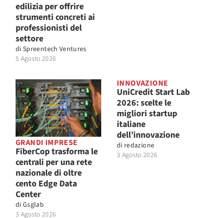
edilizia per offrire
strumenti concreti ai
professionisti del
settore
di
Spreentech Ventures
5 Agosto 2026
INNOVAZIONE
UniCredit Start Lab
2026: scelte le
migliori startup
italiane
dell’innovazione
GRANDI IMPRESE
di
redazione
FiberCop trasforma le
3 Agosto 2026
centrali per una rete
nazionale di oltre
cento Edge Data
Center
di
Gsglab
3 Agosto 2026