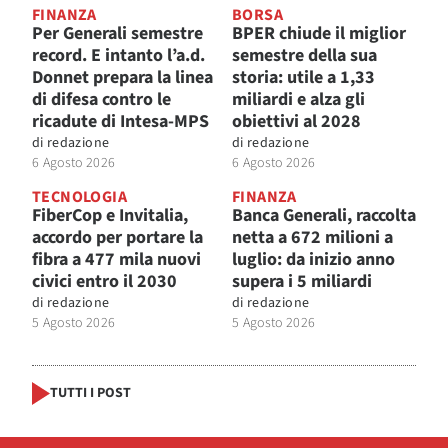
FINANZA
BORSA
Per Generali semestre
BPER chiude il miglior
record. E intanto l’a.d.
semestre della sua
Donnet prepara la linea
storia: utile a 1,33
di difesa contro le
miliardi e alza gli
ricadute di Intesa-MPS
obiettivi al 2028
di
redazione
di
redazione
6 Agosto 2026
6 Agosto 2026
TECNOLOGIA
FINANZA
FiberCop e Invitalia,
Banca Generali, raccolta
accordo per portare la
netta a 672 milioni a
fibra a 477 mila nuovi
luglio: da inizio anno
civici entro il 2030
supera i 5 miliardi
di
redazione
di
redazione
5 Agosto 2026
5 Agosto 2026
TUTTI I POST