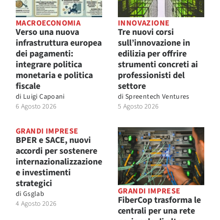
MACROECONOMIA
INNOVAZIONE
Verso una nuova
Tre nuovi corsi
infrastruttura europea
sull’innovazione in
dei pagamenti:
edilizia per offrire
integrare politica
strumenti concreti ai
monetaria e politica
professionisti del
fiscale
settore
di
Luigi Capoani
di
Spreentech Ventures
6 Agosto 2026
5 Agosto 2026
GRANDI IMPRESE
BPER e SACE, nuovi
accordi per sostenere
internazionalizzazione
e investimenti
strategici
GRANDI IMPRESE
di
Gsglab
FiberCop trasforma le
4 Agosto 2026
centrali per una rete