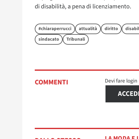
di disabilità, a pena di licenziamento.
#chiaraperrucci
attualità
diritto
disabil
sindacato
Tribunali
Devi fare logi
COMMENTI
ACCED
LA MODA E 