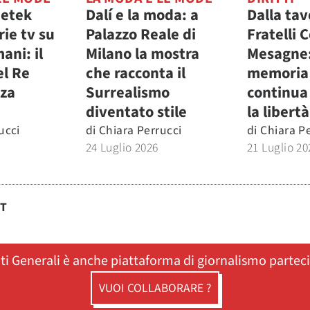
petek
Dalí e la moda: a
Dalla tav
rie tv su
Palazzo Reale di
Fratelli C
ani: il
Milano la mostra
Mesagne:
el Re
che racconta il
memoria
nza
Surrealismo
continua 
diventato stile
la libertà
ucci
di
Chiara Perrucci
di
Chiara P
24 Luglio 2026
21 Luglio 20
ST
ati Generali è anche piattaforma di giornalismo partec
VUOI COLLABORARE ?