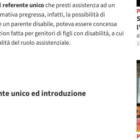
l
referente unico
che presti assistenza ad un
P
mativa pregressa, infatti, la possibilità di
S
e un parente disabile, poteva essere concessa
l
n fatta per genitori di figli con disabilità, a cui
d
ità del ruolo assistenziale.
3
nte unico ed introduzione
P