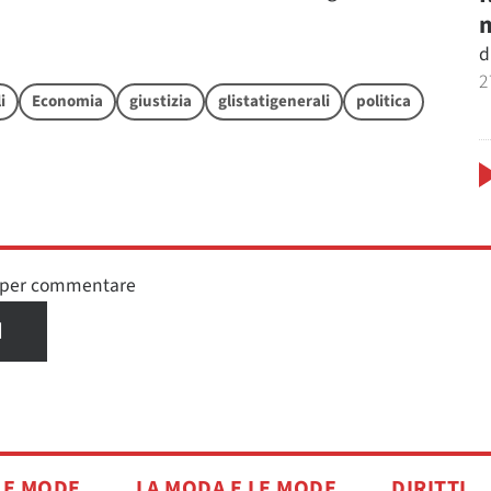
m
d
2
i
Economia
giustizia
glistatigenerali
politica
n per commentare
I
LE MODE
LA MODA E LE MODE
DIRITTI