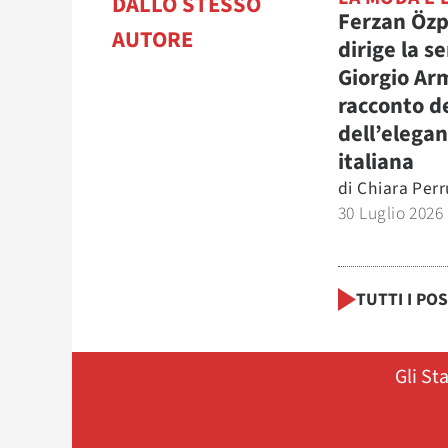
DALLO STESSO
Ferzan Öz
AUTORE
dirige la se
Giorgio Arm
racconto d
dell’elega
italiana
di
Chiara Perr
30 Luglio 2026
TUTTI I PO
Gli St