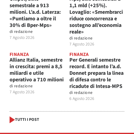
semestrale a 913
1,1 mld (+25%).
milioni. L’a.d. Laterza:
Lovaglio: «Smembrarci
«Puntiamo a oltre il
riduce concorrenza e
30% di Bper-Mps»
sostegno all’economia
reale»
di
redazione
7 Agosto 2026
di
redazione
7 Agosto 2026
FINANZA
FINANZA
Allianz Italia, semestre
Per Generali semestre
in crescita: premi a 8,5
record. E intanto l’a.d.
miliardi e utile
Donnet prepara la linea
operativo a 710 milioni
di difesa contro le
ricadute di Intesa-MPS
di
redazione
7 Agosto 2026
di
redazione
6 Agosto 2026
TUTTI I POST