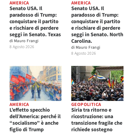
AMERICA
AMERICA
Senato USA. Il
Senato USA. Il
paradosso di Trump:
paradosso di Trump:
conquistare il partito
conquistare il partito
e rischiare di perdere
e rischiare di perdere
seggi in Senato. Texas
seggi in Senato. North
Carolina.
di
Mauro Frangi
8 Agosto 2026
di
Mauro Frangi
8 Agosto 2026
AMERICA
GEOPOLITICA
L’effetto specchio
Siria tra ritorno e
dell’America: perché il
ricostruzione: una
“socialismo” è anche
transizione fragile che
figlio di Trump
richiede sostegno