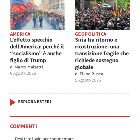
AMERICA
GEOPOLITICA
L’effetto specchio
Siria tra ritorno e
dell’America: perché il
ricostruzione: una
“socialismo” è anche
transizione fragile che
figlio di Trump
richiede sostegno
globale
di
Marco Maisetti
6 Agosto 2026
di
Elena Rusca
5 Agosto 2026
ESPLORA ESTERI
COMMENTI
Devi fare login per commentare