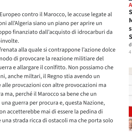
S
 Europeo contro il Marocco, le accuse legate al
M
i all’Algeria siano un piano per aprire un
s
roppo finanziato dall’acquisto di idrocarburi da
involte.
d
enata alla quale si contrappone l’azione dolce
4
 modo di provocare la reazione militiare del
erra e allargare il conlfitto. Non possiamo che
ni, anche miltari, il Regno stia avendo un
alle provcazioni con altre provocazioni ma
ura ma, perché il Marocco sa bene che un
e una guerra per procura e, questa Nazione,
non accetterebbe mai di essere la pedina di
una strada ricca di ostacoli ma che porta solo