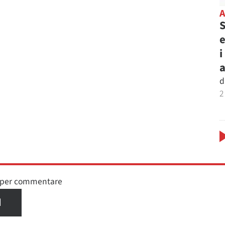
S
e
i
d
2
n per commentare
I