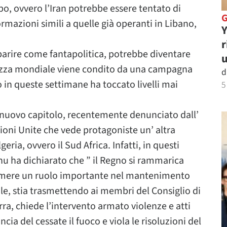
o, ovvero l’Iran potrebbe essere tentato di
ormazioni simili a quelle già operanti in Libano,
Y
r
arire come fantapolitica, potrebbe diventare
u
urezza mondiale viene condito da una campagna
d
 in queste settimane ha toccato livelli mai
5
nuovo capitolo, recentemente denunciato dall’
oni Unite che vede protagoniste un’ altra
ria, ovvero il Sud Africa. Infatti, in questi
nu ha dichiarato che ” il Regno si rammarica
sumere un ruolo importante nel mantenimento
ale, stia trasmettendo ai membri del Consiglio di
rra, chiede l’intervento armato violenze e atti
ncia del cessate il fuoco e viola le risoluzioni del