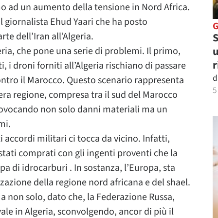
mo ad un aumento della tensione in Nord Africa.
al giornalista Ehud Yaari che ha posto
rte dell’Iran all’Algeria.
S
u
ria, che pone una serie di problemi. Il primo,
r
i, i droni forniti all’Algeria rischiano di passare
d
contro il Marocco. Questo scenario rappresenta
5
ra regione, compresa tra il sud del Marocco
provocando non solo danni materiali ma un
mi.
accordi militari ci tocca da vicino. Infatti,
stati comprati con gli ingenti proventi che la
a di idrocarburi . In sostanza, l’Europa, sta
zazione della regione nord africana e del shael.
Ma non solo, dato che, la Federazione Russa,
le in Algeria, sconvolgendo, ancor di più il