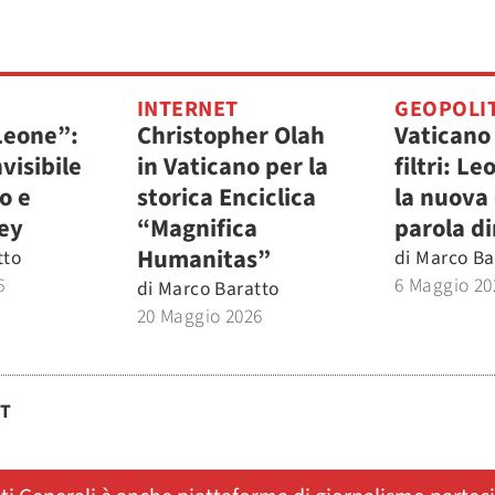
INTERNET
GEOPOLI
 Leone”:
Christopher Olah
Vaticano
nvisibile
in Vaticano per la
filtri: Le
o e
storica Enciclica
la nuova 
ley
“Magnifica
parola di
Humanitas”
tto
di
Marco Ba
6
6 Maggio 20
di
Marco Baratto
20 Maggio 2026
ST