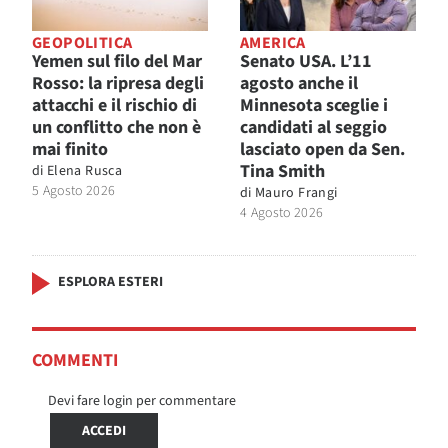
GEOPOLITICA
AMERICA
Yemen sul filo del Mar
Senato USA. L’11
Rosso: la ripresa degli
agosto anche il
attacchi e il rischio di
Minnesota sceglie i
un conflitto che non è
candidati al seggio
mai finito
lasciato open da Sen.
Tina Smith
di
Elena Rusca
5 Agosto 2026
di
Mauro Frangi
4 Agosto 2026
ESPLORA ESTERI
COMMENTI
Devi fare login per commentare
ACCEDI