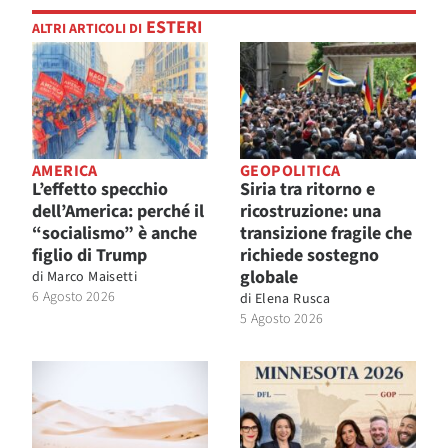
ESTERI
ALTRI ARTICOLI DI
AMERICA
GEOPOLITICA
L’effetto specchio
Siria tra ritorno e
dell’America: perché il
ricostruzione: una
“socialismo” è anche
transizione fragile che
figlio di Trump
richiede sostegno
globale
di
Marco Maisetti
6 Agosto 2026
di
Elena Rusca
5 Agosto 2026