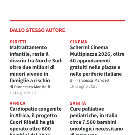
DALLO STESSO AUTORE
DIRITTI
CINEMA
Maltrattamento
Schermi Cinema
infantile, resta il
Multipiazza 2026, oltre
divario tra Nord e Sud:
40 appuntamenti
oltre due milioni di
gratuiti nelle piazze e
minori vivono in
nelle periferie italiane
famiglie a rischio
di
Francesca Mandelli
16 Giugno 2026
di
Francesca Mandelli
16 Luglio 2026
AFRICA
SANITÀ
Cardiopatie congenite
Cure palliative
in Africa, il progetto
pediatriche, in Italia
Cuori Ribelli ha già
circa 7.500 bambini
operato oltre 600
oncologici necessitano