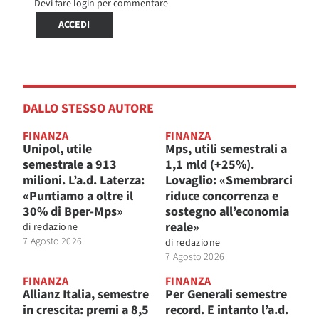
Devi fare login per commentare
ACCEDI
DALLO STESSO AUTORE
FINANZA
FINANZA
Unipol, utile
Mps, utili semestrali a
semestrale a 913
1,1 mld (+25%).
milioni. L’a.d. Laterza:
Lovaglio: «Smembrarci
«Puntiamo a oltre il
riduce concorrenza e
30% di Bper-Mps»
sostegno all’economia
reale»
di
redazione
7 Agosto 2026
di
redazione
7 Agosto 2026
FINANZA
FINANZA
Allianz Italia, semestre
Per Generali semestre
in crescita: premi a 8,5
record. E intanto l’a.d.