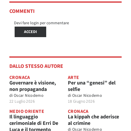
COMMENTI
Devi fare login per commentare
ACCEDI
DALLO STESSO AUTORE
CRONACA
ARTE
Governare è visione,
Per una “genesi” del
non propaganda
selfie
di
Oscar Nicodemo
di
Oscar Nicodemo
22 Luglio 2026
18 Giugno 2026
MEDIO ORIENTE
CRONACA
Il linguaggio
La kippah che aderisce
cerimoniale di Erri De
al crimine
Luca e il tormento
di
Oscar Nicodemo