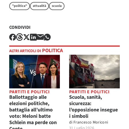
"politica"
attualità
scuola
CONDIVIDI
POLITICA
ALTRI ARTICOLI DI
PARTITI E POLITICI
PARTITI E POLITICI
Ballottaggio alle
Scuola, sanità,
elezioni politiche,
sicurezza:
battaglia all’ultimo
l’opposizione insegue
voto: Meloni batte
i simboli
Schlein ma perde con
di
Francesco Moriconi
Conte
31 Luglio 2026