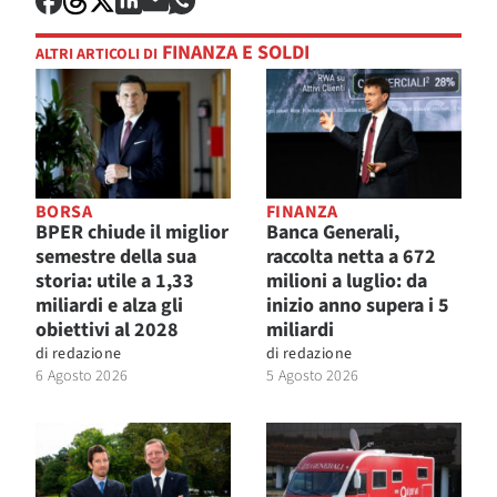
FINANZA E SOLDI
ALTRI ARTICOLI DI
BORSA
FINANZA
BPER chiude il miglior
Banca Generali,
semestre della sua
raccolta netta a 672
storia: utile a 1,33
milioni a luglio: da
miliardi e alza gli
inizio anno supera i 5
obiettivi al 2028
miliardi
di
redazione
di
redazione
6 Agosto 2026
5 Agosto 2026