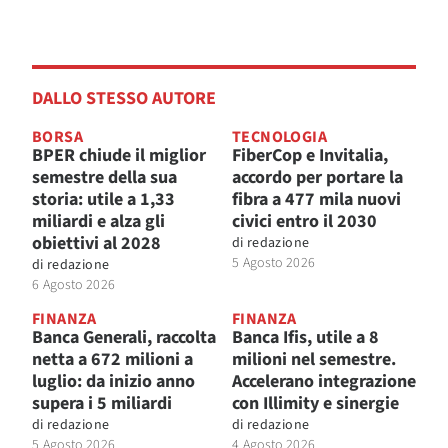
DALLO STESSO AUTORE
BORSA
TECNOLOGIA
BPER chiude il miglior
FiberCop e Invitalia,
semestre della sua
accordo per portare la
storia: utile a 1,33
fibra a 477 mila nuovi
miliardi e alza gli
civici entro il 2030
obiettivi al 2028
di
redazione
5 Agosto 2026
di
redazione
6 Agosto 2026
FINANZA
FINANZA
Banca Generali, raccolta
Banca Ifis, utile a 8
netta a 672 milioni a
milioni nel semestre.
luglio: da inizio anno
Accelerano integrazione
supera i 5 miliardi
con Illimity e sinergie
di
redazione
di
redazione
5 Agosto 2026
4 Agosto 2026