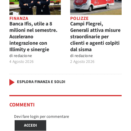
FINANZA
POLIZZE
Banca Ifis, utile a 8
Campi Flegrei,
milioni nel semestre.
Generali attiva misure
Accelerano
straordinarie per
integrazione con
clienti e agenti colpiti
Illimity e sinergie
dal sisma
di
redazione
di
redazione
4 Agosto 2026
2 Agosto 2026
ESPLORA FINANZA E SOLDI
COMMENTI
Devi fare login per commentare
ACCEDI