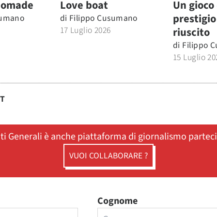
nomade
Love boat
Un gioco 
prestigio
sumano
di
Filippo Cusumano
17 Luglio 2026
riuscito
di
Filippo 
15 Luglio 20
ST
ati Generali è anche piattaforma di giornalismo partec
VUOI COLLABORARE ?
Cognome