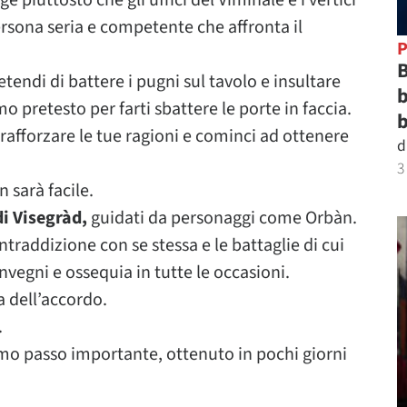
e piuttosto che gli uffici del Viminale e i vertici
ersona seria e competente che affronta il
P
B
tendi di battere i pugni sul tavolo e insultare
b
imo pretesto per farti sbattere le porte in faccia.
b
 rafforzare le tue ragioni e cominci ad ottenere
d
3
 sarà facile.
di Visegràd,
guidati da personaggi come Orbàn.
ontraddizione con se stessa e le battaglie di cui
convegni e ossequia in tutte le occasioni.
 dell’accordo.
.
mo passo importante, ottenuto in pochi giorni