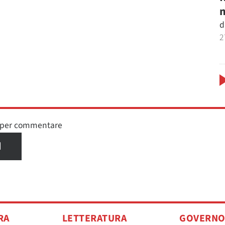
m
d
2
n per commentare
I
RA
LETTERATURA
GOVERN