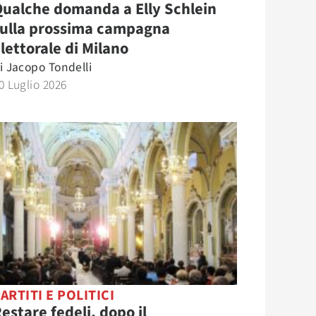
ualche domanda a Elly Schlein
sulla prossima campagna
lettorale di Milano
i
Jacopo Tondelli
0 Luglio 2026
ARTITI E POLITICI
estare fedeli, dopo il