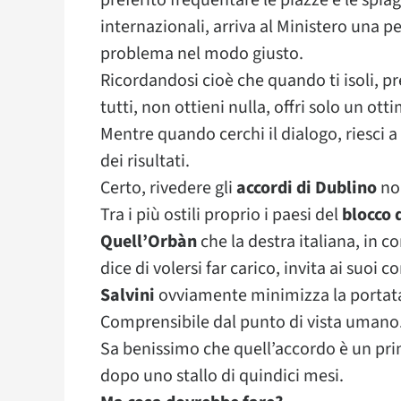
preferito frequentare le piazze e le spiagg
internazionali, arriva al Ministero una p
problema nel modo giusto.
Ricordandosi cioè che quando ti isoli, pre
tutti, non ottieni nulla, offri solo un ott
Mentre quando cerchi il dialogo, riesci a
dei risultati.
Certo, rivedere gli
accordi di Dublino
non
Tra i più ostili proprio i paesi del
blocco 
Quell’Orbàn
che la destra italiana, in c
dice di volersi far carico, invita ai suoi 
Salvini
ovviamente minimizza la portata
Comprensibile dal punto di vista umano
Sa benissimo che quell’accordo è un pri
dopo uno stallo di quindici mesi.