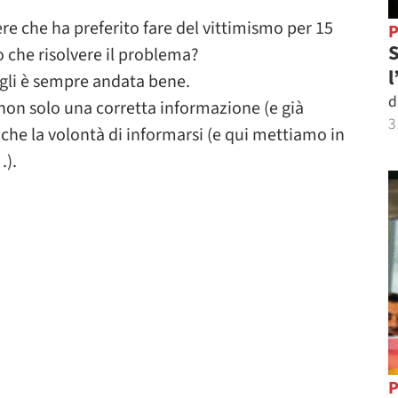
 che ha preferito fare del vittimismo per 15
P
S
che risolvere il problema?
l
o gli è sempre andata bene.
d
 non solo una corretta informazione (e già
3
che la volontà di informarsi (e qui mettiamo in
…).
P