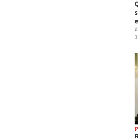
Q
e
d
3
P
R