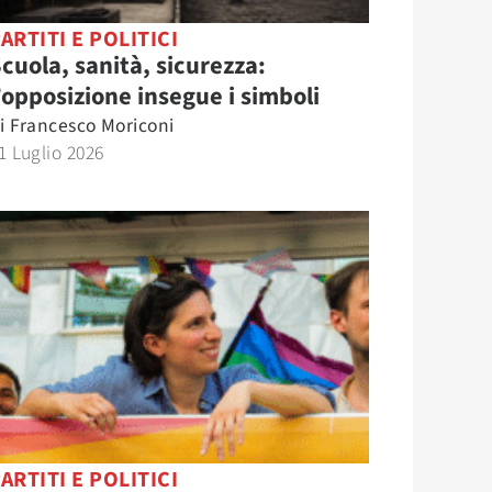
ARTITI E POLITICI
cuola, sanità, sicurezza:
’opposizione insegue i simboli
i
Francesco Moriconi
1 Luglio 2026
ARTITI E POLITICI