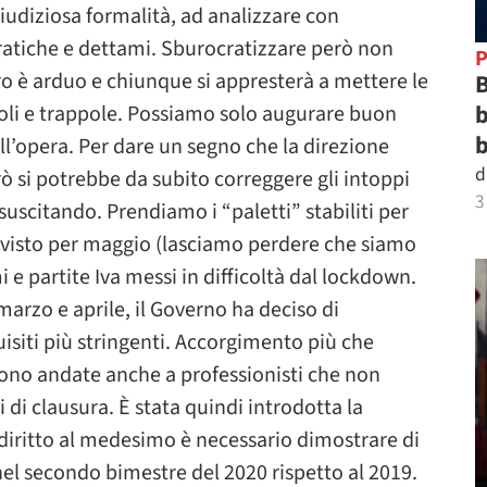
udiziosa formalità, ad analizzare con
pratiche e dettami. Sburocratizzare però non
P
oro è arduo e chiunque si appresterà a mettere le
B
b
oli e trappole. Possiamo solo augurare buon
b
ll’opera. Per dare un segno che la direzione
d
rò si potrebbe da subito correggere gli intoppi
3
scitando. Prendiamo i “paletti” stabiliti per
revisto per maggio (lasciamo perdere che siamo
 e partite Iva messi in difficoltà dal lockdown.
marzo e aprile, il Governo ha deciso di
siti più stringenti. Accorgimento più che
sono andate anche a professionisti che non
 di clausura. È stata quindi introdotta la
 diritto al medesimo è necessario dimostrare di
nel secondo bimestre del 2020 rispetto al 2019.