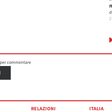
m
d
2
n per commentare
I
RELAZIONI
ITALIA