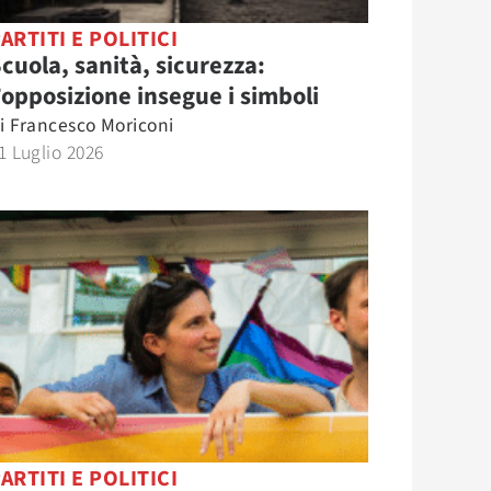
ARTITI E POLITICI
cuola, sanità, sicurezza:
’opposizione insegue i simboli
i
Francesco Moriconi
1 Luglio 2026
ARTITI E POLITICI