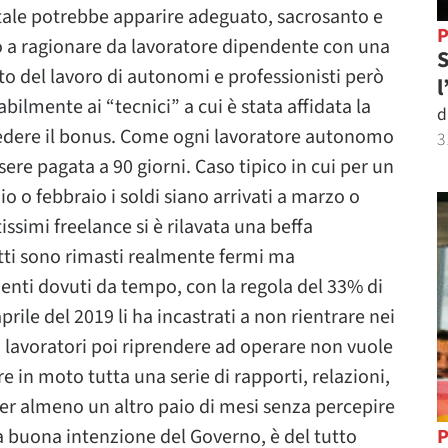
tale potrebbe apparire adeguato, sacrosanto e
P
o a ragionare da lavoratore dipendente con una
S
o del lavoro di autonomi e professionisti però
l
bilmente ai “tecnici” a cui è stata affidata la
d
ncedere il bonus. Come ogni lavoratore autonomo
3
sere pagata a 90 giorni. Caso tipico in cui per un
o o febbraio i soldi siano arrivati a marzo o
ssimi freelance si è rilavata una beffa
atti sono rimasti realmente fermi ma
nti dovuti da tempo, con la regola del 33% di
rile del 2019 li ha incastrati a non rientrare nei
 di lavoratori poi riprendere ad operare non vuole
e in moto tutta una serie di rapporti, relazioni,
er almeno un altro paio di mesi senza percepire
la buona intenzione del Governo, è del tutto
P