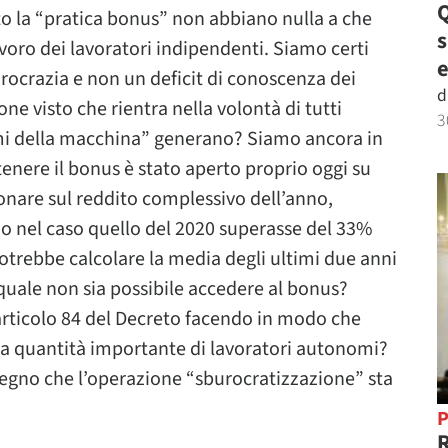
Q
o la “pratica bonus” non abbiano nulla a che
oro dei lavoratori indipendenti. Siamo certi
e
burocrazia e non un deficit di conoscenza dei
d
one visto che rientra nella volontà di tutti
3
smi della macchina” generano? Siamo ancora in
enere il bonus è stato aperto proprio oggi su
ionare sul reddito complessivo dell’anno,
no nel caso quello del 2020 superasse del 33%
otrebbe calcolare la media degli ultimi due anni
a quale non sia possibile accedere al bonus?
rticolo 84 del Decreto facendo in modo che
na quantità importante di lavoratori autonomi?
egno che l’operazione “sburocratizzazione” sta
P
R