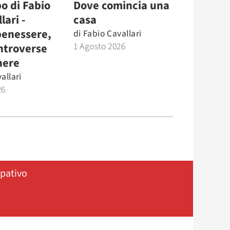
o di Fabio
Dove comincia una
lari -
casa
benessere,
di
Fabio Cavallari
1 Agosto 2026
ntroverse
nere
allari
26
ipativo