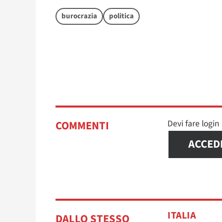
burocrazia
politica
Devi fare logi
COMMENTI
ACCED
ITALIA
DALLO STESSO