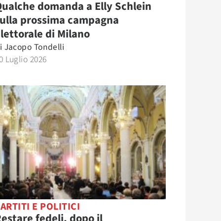
ualche domanda a Elly Schlein
sulla prossima campagna
lettorale di Milano
i
Jacopo Tondelli
0 Luglio 2026
ARTITI E POLITICI
estare fedeli, dopo il