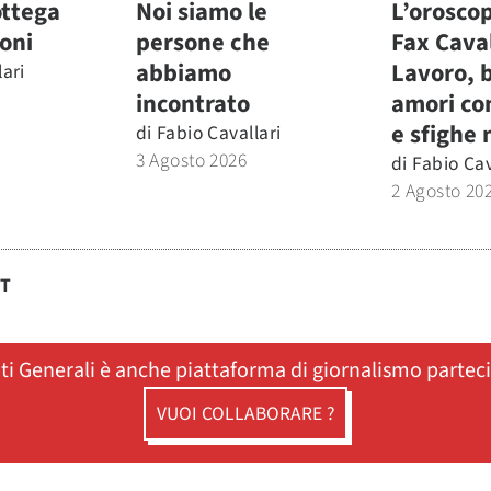
ottega
Noi siamo le
L’oroscop
ioni
persone che
Fax Caval
abbiamo
Lavoro, 
lari
incontrato
amori co
e sfighe 
di
Fabio Cavallari
3 Agosto 2026
di
Fabio Cav
2 Agosto 20
ST
ati Generali è anche piattaforma di giornalismo partec
VUOI COLLABORARE ?