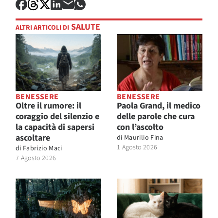
SALUTE
ALTRI ARTICOLI DI
BENESSERE
BENESSERE
Oltre il rumore: il
Paola Grand, il medico
coraggio del silenzio e
delle parole che cura
la capacità di sapersi
con l’ascolto
ascoltare
di
Maurilio Fina
1 Agosto 2026
di
Fabrizio Maci
7 Agosto 2026