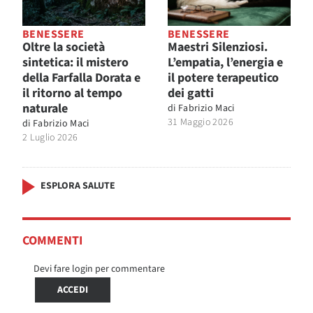
BENESSERE
BENESSERE
Oltre la società
Maestri Silenziosi.
sintetica: il mistero
L’empatia, l’energia e
della Farfalla Dorata e
il potere terapeutico
il ritorno al tempo
dei gatti
naturale
di
Fabrizio Maci
31 Maggio 2026
di
Fabrizio Maci
2 Luglio 2026
ESPLORA SALUTE
COMMENTI
Devi fare login per commentare
ACCEDI