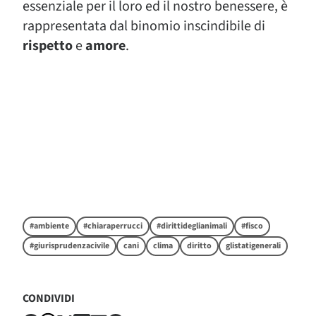
essenziale per il loro ed il nostro benessere, è
rappresentata dal binomio inscindibile di
rispetto
e
amore
.
#ambiente
#chiaraperrucci
#dirittideglianimali
#fisco
#giurisprudenzacivile
cani
clima
diritto
glistatigenerali
CONDIVIDI