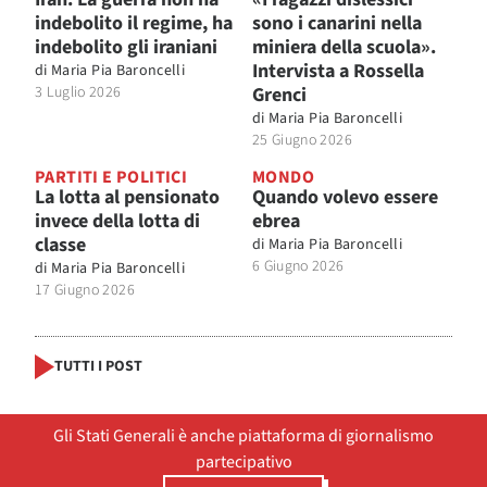
indebolito il regime, ha
sono i canarini nella
indebolito gli iraniani
miniera della scuola».
Intervista a Rossella
di
Maria Pia Baroncelli
3 Luglio 2026
Grenci
di
Maria Pia Baroncelli
25 Giugno 2026
PARTITI E POLITICI
MONDO
La lotta al pensionato
Quando volevo essere
invece della lotta di
ebrea
classe
di
Maria Pia Baroncelli
6 Giugno 2026
di
Maria Pia Baroncelli
17 Giugno 2026
TUTTI I POST
Gli Stati Generali è anche piattaforma di giornalismo
partecipativo