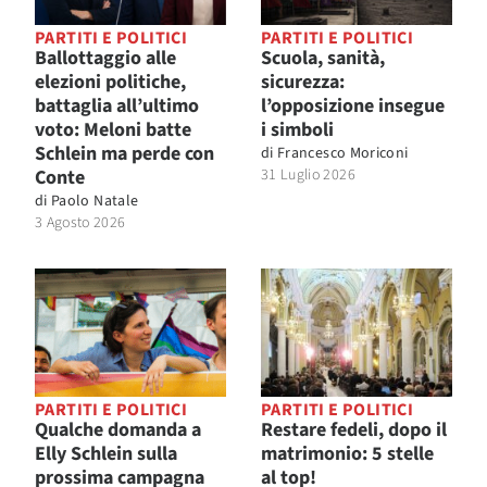
PARTITI E POLITICI
PARTITI E POLITICI
Ballottaggio alle
Scuola, sanità,
elezioni politiche,
sicurezza:
battaglia all’ultimo
l’opposizione insegue
voto: Meloni batte
i simboli
Schlein ma perde con
di
Francesco Moriconi
Conte
31 Luglio 2026
di
Paolo Natale
3 Agosto 2026
PARTITI E POLITICI
PARTITI E POLITICI
Qualche domanda a
Restare fedeli, dopo il
Elly Schlein sulla
matrimonio: 5 stelle
prossima campagna
al top!