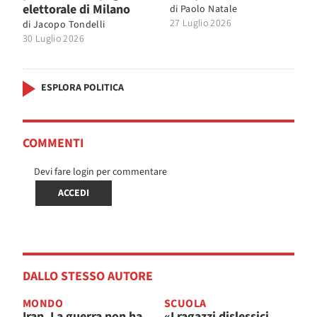
elettorale di Milano
di
Paolo Natale
27 Luglio 2026
di
Jacopo Tondelli
30 Luglio 2026
ESPLORA POLITICA
COMMENTI
Devi fare login per commentare
ACCEDI
DALLO STESSO AUTORE
MONDO
SCUOLA
Iran. La guerra non ha
«I ragazzi dislessici