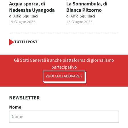
Acqua sporca, di
La Sonnambula, di
Nadeesha Uyangoda
Bianca Pitzorno
di
Alfio Squillaci
di
Alfio Squillaci
19 Giugno 2026
13 Giugno 2026
TUTTI I POST
Gli Stati Generali è anche piattaforma di giornalismo
partecipativo
VUOI COLLABORARE ?
NEWSLETTER
Nome