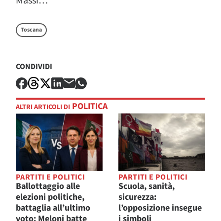
Massì…
Toscana
CONDIVIDI
POLITICA
ALTRI ARTICOLI DI
PARTITI E POLITICI
PARTITI E POLITICI
Ballottaggio alle
Scuola, sanità,
elezioni politiche,
sicurezza:
battaglia all’ultimo
l’opposizione insegue
voto: Meloni batte
i simboli