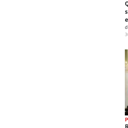
Q
e
d
3
P
R