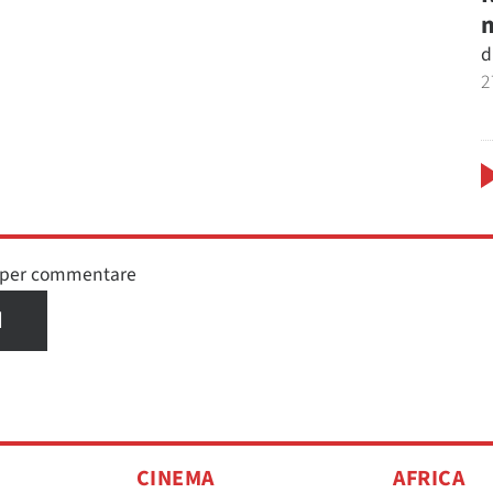
m
d
2
n per commentare
I
CINEMA
AFRICA