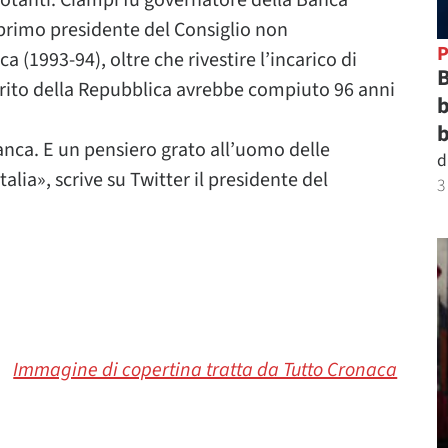
 votanti. Ciampi fu governatore della Banca
e primo presidente del Consiglio non
P
 (1993-94), oltre che rivestire l’incarico di
B
merito della Repubblica avrebbe compiuto 96 anni
b
b
anca. E un pensiero grato all’uomo delle
d
talia», scrive su Twitter il presidente del
3
Immagine di copertina tratta da Tutto Cronaca