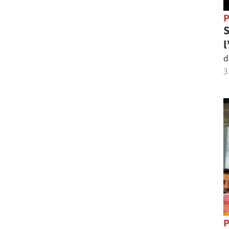
P
S
l
d
3
P