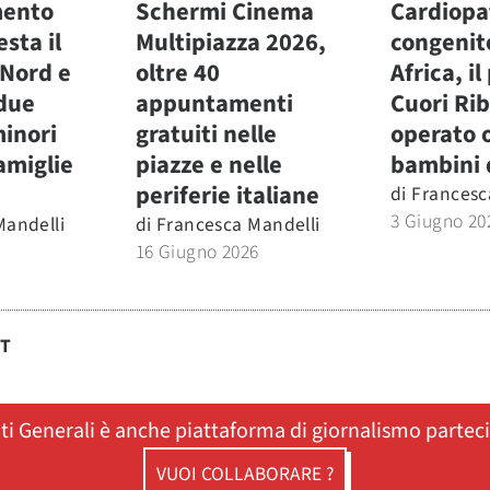
mento
Schermi Cinema
Cardiopa
esta il
Multipiazza 2026,
congenit
 Nord e
oltre 40
Africa, i
 due
appuntamenti
Cuori Rib
minori
gratuiti nelle
operato 
amiglie
piazze e nelle
bambini 
periferie italiane
di
Francesc
3 Giugno 20
Mandelli
di
Francesca Mandelli
16 Giugno 2026
ST
ati Generali è anche piattaforma di giornalismo partec
VUOI COLLABORARE ?