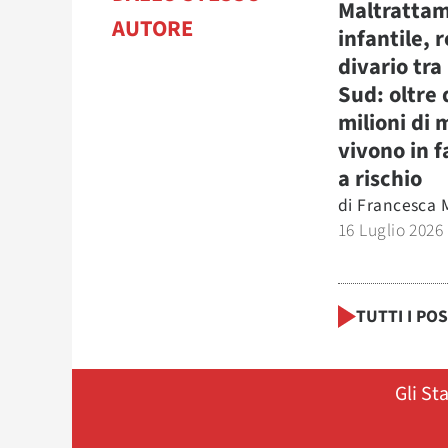
Maltratta
AUTORE
infantile, r
divario tra
Sud: oltre
milioni di 
vivono in f
a rischio
di
Francesca 
16 Luglio 2026
TUTTI I PO
Gli St