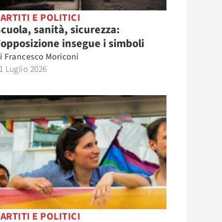
ARTITI E POLITICI
cuola, sanità, sicurezza:
’opposizione insegue i simboli
i
Francesco Moriconi
1 Luglio 2026
ARTITI E POLITICI