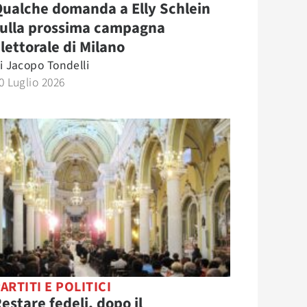
ualche domanda a Elly Schlein
sulla prossima campagna
lettorale di Milano
i
Jacopo Tondelli
0 Luglio 2026
ARTITI E POLITICI
estare fedeli, dopo il