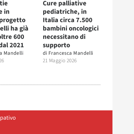
tie
Cure palliative
e in
pediatriche, in
l progetto
Italia circa 7.500
elli ha già
bambini oncologici
oltre 600
necessitano di
dal 2021
supporto
a Mandelli
di
Francesca Mandelli
26
21 Maggio 2026
ipativo