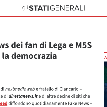
ews dei fan di Lega e M5S
r la democrazia
A
 di
nextmediaweb
e fratello di Giancarlo –
ce di
direttanews.it
e di altre decine di siti che
feed
diffondono quotidianamente Fake News –