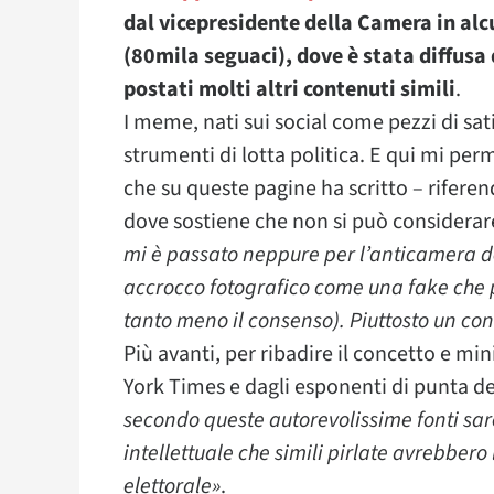
dal vicepresidente della Camera in alc
(80mila seguaci), dove è stata diffus
postati molti altri contenuti simili
.
I meme, nati sui social come pezzi di sati
strumenti di lotta politica. E qui mi per
che su queste pagine ha scritto – rifere
dove sostiene che non si può considerar
mi è passato neppure per l’anticamera de
accrocco fotografico come una fake che p
tanto meno il consenso). Piuttosto un c
Più avanti, per ribadire il concetto e m
York Times e dagli esponenti di punta d
secondo queste autorevolissime fonti sa
intellettuale che simili pirlate avrebbero
elettorale»
.