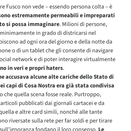
re Fusco non vede – essendo persona colta – è
a sono estremamente permeabili e impreparati
nto si possa immaginare
. Milioni di persone,
minimamente in grado di districarsi nel
scono ad ogni ora del giorno e della notte da
ne o di un tablet che gli consente di navigare
social network e di poter interagire virtualmente
no in veri e propri haters
.
he accusava alcune alte cariche dello Stato di
ei capi di Cosa Nostra era già stata condivisa
o che quella scena fosse reale. Purtroppo,
articoli pubblicati dai giornali cartacei e da
uella e altre card simili, nonché alle tante
 riversate sulla rete per far soldi e per tirare
e sull’ignoranza fondano il loro consenso.
Le