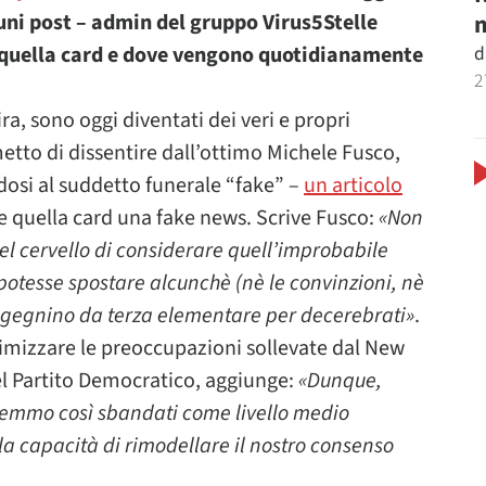
m
uni post – admin del gruppo Virus5Stelle
d
a quella card e dove vengono quotidianamente
2
ra, sono oggi diventati dei veri e propri
metto di dissentire dall’ottimo Michele Fusco,
ndosi al suddetto funerale “fake” –
un articolo
e quella card una fake news. Scrive Fusco:
«Non
l cervello di considerare quell’improbabile
otesse spostare alcunchè (nè le convinzioni, nè
ongegnino da terza elementare per decerebrati»
.
inimizzare le preoccupazioni sollevate dal New
el Partito Democratico, aggiunge:
«Dunque,
remmo così sbandati come livello medio
 la capacità di rimodellare il nostro consenso