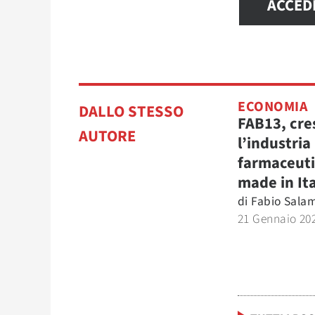
ACCED
ECONOMIA
DALLO STESSO
FAB13, cre
AUTORE
l’industria
farmaceut
made in It
di
Fabio Sala
21 Gennaio 20