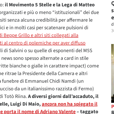
Q
so:
il Movimento 5 Stelle e la Lega di Matteo
organizzati e più o meno “istituzionali” dei due
e
 siti senza alcuna credibilità per affermare le
d
tici e in molti casi per scatenare pulsioni di
3
 Beppe Grillo e altri siti collegati alla
ti al centro di polemiche per aver diffuso
ali di Salvini o su quelle di esponenti del M5S
e news sono spesso alternate a card in stile
critte bianche o gialle in carattere impact) come
che ritrae la Presidente della Camera e altri
nia funebre di Emmanuel Chidi Namdi (un
 ucciso da un italianissimo razzista di Fermo)
di Totò Riina.
A diversi giorni dall’accaduto, il
lle, Luigi Di Maio,
ancora non ha spiegato il
P
he porta il nome di Adriano Valente
– taggato
R