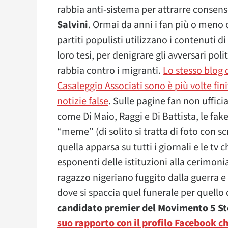
rabbia anti-sistema per attrarre consen
Salvini
. Ormai da anni i fan più o meno 
partiti populisti utilizzano i contenuti di
loro tesi, per denigrare gli avversari poli
rabbia contro i migranti.
Lo stesso blog di
Casaleggio Associati sono è più volte fini
notizie false
. Sulle pagine fan non uffici
come Di Maio, Raggi e Di Battista, le fak
“meme” (di solito si tratta di foto con s
quella apparsa su tutti i giornali e le tv 
esponenti delle istituzioni alla cerimo
ragazzo nigeriano fuggito dalla guerra e
dove si spaccia quel funerale per quello 
candidato premier del Movimento 5 Ste
suo rapporto con il profilo Facebook c