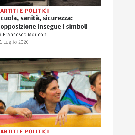
ARTITI E POLITICI
cuola, sanità, sicurezza:
’opposizione insegue i simboli
i
Francesco Moriconi
1 Luglio 2026
ARTITI E POLITICI