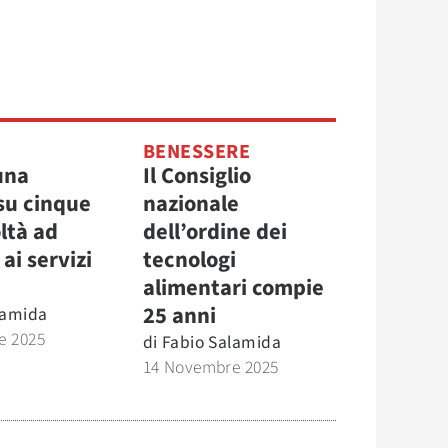
BENESSERE
 una
Il Consiglio
su cinque
nazionale
oltà ad
dell’ordine dei
ai servizi
tecnologi
alimentari compie
25 anni
lamida
e 2025
di
Fabio Salamida
14 Novembre 2025