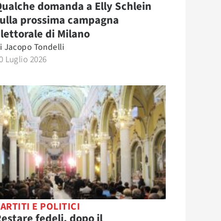
ualche domanda a Elly Schlein
sulla prossima campagna
lettorale di Milano
i
Jacopo Tondelli
0 Luglio 2026
ARTITI E POLITICI
estare fedeli, dopo il