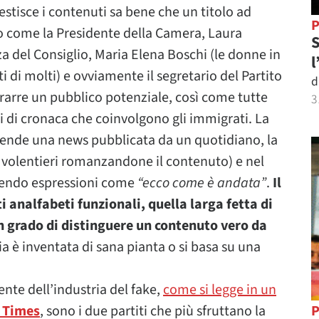
gestisce i contenuti sa bene che un titolo ad
P
o come la Presidente della Camera, Laura
S
nza del Consiglio, Maria Elena Boschi (le donne in
l
ti di molti) e ovviamente il segretario del Partito
d
arre un pubblico potenziale, così come tutte
3
ti di cronaca che coinvolgono gli immigrati. La
prende una news pubblicata da un quotidiano, la
 e volentieri romanzandone il contenuto) e nel
ungendo espressioni come
“ecco come è andata”
.
Il
i analfabeti funzionali, quella larga fetta di
 grado di distinguere un contenuto vero da
izia è inventata di sana pianta o si basa su una
nte dell’industria del fake,
come si legge in un
 Times
, sono i due partiti che più sfruttano la
P