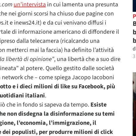
u.com
un’intervista
in cui lamenta una presunta
che nei giorni scorsi ha chiuso due pagine con
P
s.it e inews24.it) e da cui venivano diffusi i
B
b
ortale di informazione americano di diffondere il
b
 ripreso dalla telecamera (ricalcando una
d
non metterci mai la faccia) ha definito l’attività
3
la libertà di opinione”
, una libertà che a suo dire
neata” al potere. Quello gestito dalle società
un network che – come spiega Jacopo Iacoboni
otto e i dieci milioni di like su Facebook, più
uotidiani italiani
.
ciò che in fondo si sapeva da tempo.
Esiste
che non disdegna la disinformazione su temi
gione, l’economia, l’immigrazione, il
 dei populisti, per produrre milioni di click