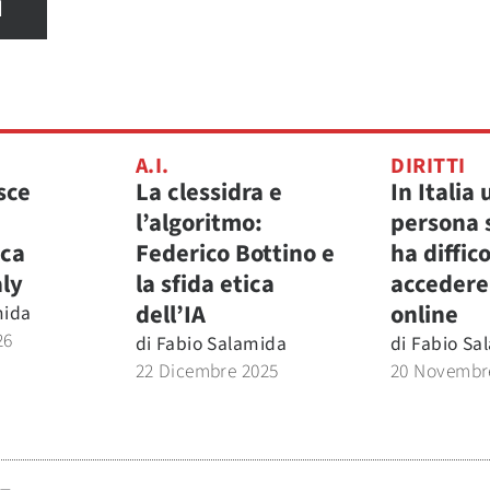
I
A.I.
DIRITTI
sce
La clessidra e
In Italia
l’algoritmo:
persona 
ica
Federico Bottino e
ha diffic
aly
la sfida etica
accedere 
dell’IA
online
mida
26
di
Fabio Salamida
di
Fabio Sa
22 Dicembre 2025
20 Novembr