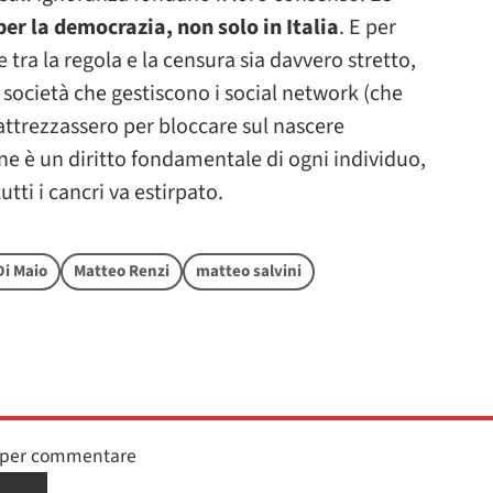
er la democrazia, non solo in Italia
. E per
e tra la regola e la censura sia davvero stretto,
 società che gestiscono i social network (che
si attrezzassero per bloccare sul nascere
one è un diritto fondamentale di ogni individuo,
utti i cancri va estirpato.
Di Maio
Matteo Renzi
matteo salvini
n per commentare