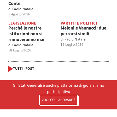
Conte
di
Paolo Natale
3 Agosto 2026
LEGISLAZIONE
PARTITI E POLITICI
Perché le nostre
Meloni e Vannacci: due
istituzioni non si
percorsi simili
rinnoveranno mai
di
Paolo Natale
14 Luglio 2026
di
Paolo Natale
18 Luglio 2026
TUTTI I POST
Gli Stati Generali è anche piattaforma di giornalismo
partecipativo
VUOI COLLABORARE ?