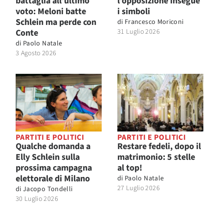
battaglia all’ultimo
l’opposizione insegue
voto: Meloni batte
i simboli
Schlein ma perde con
di
Francesco Moriconi
Conte
31 Luglio 2026
di
Paolo Natale
3 Agosto 2026
PARTITI E POLITICI
PARTITI E POLITICI
Qualche domanda a
Restare fedeli, dopo il
Elly Schlein sulla
matrimonio: 5 stelle
prossima campagna
al top!
elettorale di Milano
di
Paolo Natale
27 Luglio 2026
di
Jacopo Tondelli
30 Luglio 2026