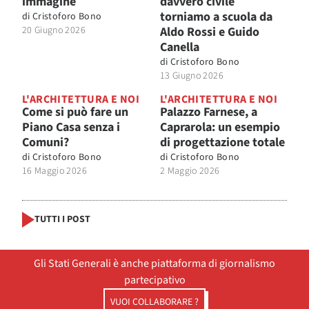
immagine
davvero civile
torniamo a scuola da
di
Cristoforo Bono
20 Giugno 2026
Aldo Rossi e Guido
Canella
di
Cristoforo Bono
13 Giugno 2026
L'ARCHITETTURA E NOI
L'ARCHITETTURA E NOI
Come si può fare un
Palazzo Farnese, a
Piano Casa senza i
Caprarola: un esempio
Comuni?
di progettazione totale
di
Cristoforo Bono
di
Cristoforo Bono
16 Maggio 2026
2 Maggio 2026
TUTTI I POST
Gli Stati Generali è anche piattaforma di giornalismo
partecipativo
VUOI COLLABORARE ?