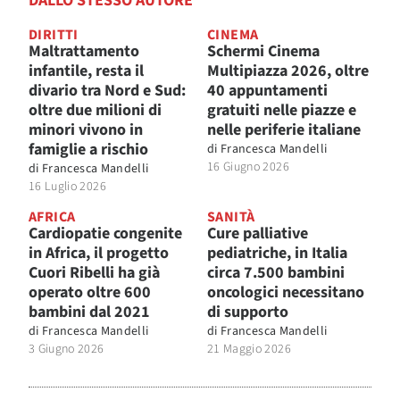
DALLO STESSO AUTORE
DIRITTI
CINEMA
Maltrattamento
Schermi Cinema
infantile, resta il
Multipiazza 2026, oltre
divario tra Nord e Sud:
40 appuntamenti
oltre due milioni di
gratuiti nelle piazze e
minori vivono in
nelle periferie italiane
famiglie a rischio
di
Francesca Mandelli
16 Giugno 2026
di
Francesca Mandelli
16 Luglio 2026
AFRICA
SANITÀ
Cardiopatie congenite
Cure palliative
in Africa, il progetto
pediatriche, in Italia
Cuori Ribelli ha già
circa 7.500 bambini
operato oltre 600
oncologici necessitano
bambini dal 2021
di supporto
di
Francesca Mandelli
di
Francesca Mandelli
3 Giugno 2026
21 Maggio 2026