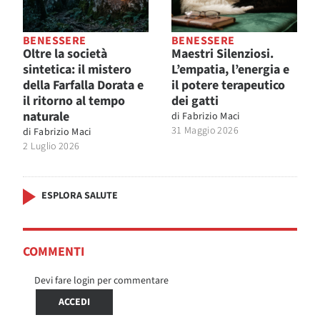
BENESSERE
BENESSERE
Oltre la società
Maestri Silenziosi.
sintetica: il mistero
L’empatia, l’energia e
della Farfalla Dorata e
il potere terapeutico
il ritorno al tempo
dei gatti
naturale
di
Fabrizio Maci
31 Maggio 2026
di
Fabrizio Maci
2 Luglio 2026
ESPLORA SALUTE
COMMENTI
Devi fare login per commentare
ACCEDI