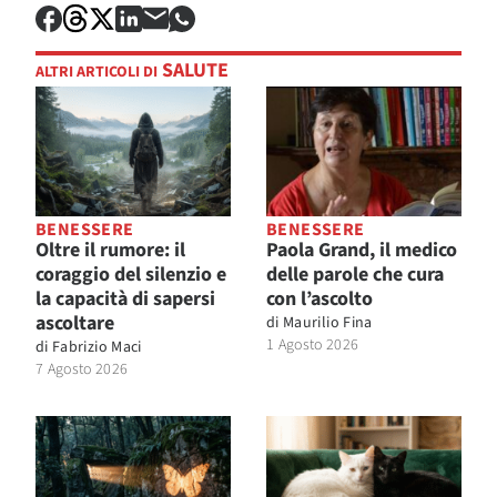
SALUTE
ALTRI ARTICOLI DI
BENESSERE
BENESSERE
Oltre il rumore: il
Paola Grand, il medico
coraggio del silenzio e
delle parole che cura
la capacità di sapersi
con l’ascolto
ascoltare
di
Maurilio Fina
1 Agosto 2026
di
Fabrizio Maci
7 Agosto 2026