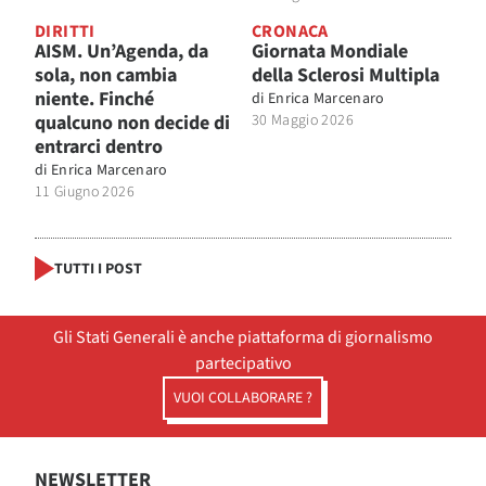
DIRITTI
CRONACA
AISM. Un’Agenda, da
Giornata Mondiale
sola, non cambia
della Sclerosi Multipla
niente. Finché
di
Enrica Marcenaro
qualcuno non decide di
30 Maggio 2026
entrarci dentro
di
Enrica Marcenaro
11 Giugno 2026
TUTTI I POST
Gli Stati Generali è anche piattaforma di giornalismo
partecipativo
VUOI COLLABORARE ?
NEWSLETTER