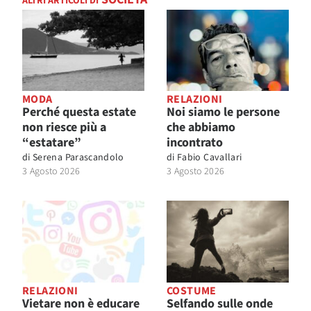
ALTRI ARTICOLI DI
MODA
RELAZIONI
Perché questa estate
Noi siamo le persone
non riesce più a
che abbiamo
“estatare”
incontrato
di
Serena Parascandolo
di
Fabio Cavallari
3 Agosto 2026
3 Agosto 2026
RELAZIONI
COSTUME
Vietare non è educare
Selfando sulle onde