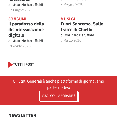
7 Maggio 2026
di
Maurizio Baruffaldi
12 Giugno 2026
CONSUMI
MUSICA
Il paradosso della
Fuori Sanremo. Sulle
disintossicazione
tracce di Chiello
digitale
di
Maurizio Baruffaldi
5 Marzo 2026
di
Maurizio Baruffaldi
19 Aprile 2026
TUTTI I POST
Gli Stati Generali è anche piattaforma di giornalismo
partecipativo
VUOI COLLABORARE ?
NEWSLETTER