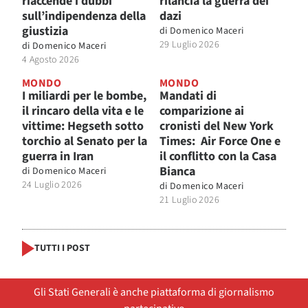
riaccende i dubbi
rilancia la guerra dei
sull’indipendenza della
dazi
giustizia
di
Domenico Maceri
29 Luglio 2026
di
Domenico Maceri
4 Agosto 2026
MONDO
MONDO
I miliardi per le bombe,
Mandati di
il rincaro della vita e le
comparizione ai
vittime: Hegseth sotto
cronisti del New York
torchio al Senato per la
Times: Air Force One e
guerra in Iran
il conflitto con la Casa
Bianca
di
Domenico Maceri
24 Luglio 2026
di
Domenico Maceri
21 Luglio 2026
TUTTI I POST
Gli Stati Generali è anche piattaforma di giornalismo