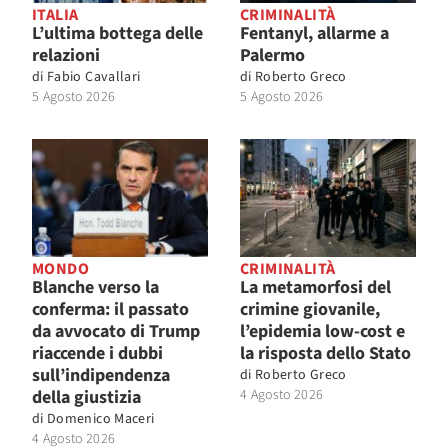
ITALIA
CRIMINALITÀ
L’ultima bottega delle
Fentanyl, allarme a
relazioni
Palermo
di
Fabio Cavallari
di
Roberto Greco
5 Agosto 2026
5 Agosto 2026
MONDO
CRIMINALITÀ
Blanche verso la
La metamorfosi del
conferma: il passato
crimine giovanile,
da avvocato di Trump
l’epidemia low-cost e
riaccende i dubbi
la risposta dello Stato
sull’indipendenza
di
Roberto Greco
della giustizia
4 Agosto 2026
di
Domenico Maceri
4 Agosto 2026