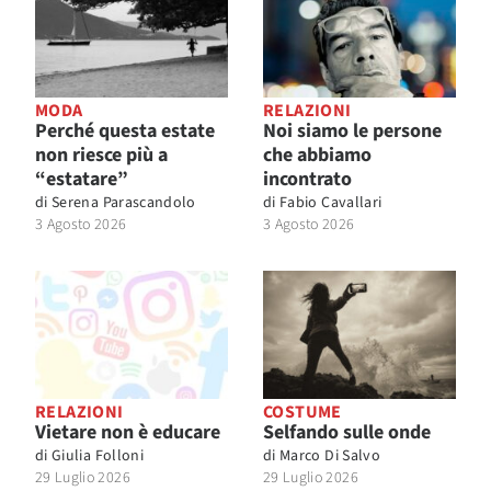
MODA
RELAZIONI
Perché questa estate
Noi siamo le persone
non riesce più a
che abbiamo
“estatare”
incontrato
di
Serena Parascandolo
di
Fabio Cavallari
3 Agosto 2026
3 Agosto 2026
RELAZIONI
COSTUME
Vietare non è educare
Selfando sulle onde
di
Giulia Folloni
di
Marco Di Salvo
29 Luglio 2026
29 Luglio 2026