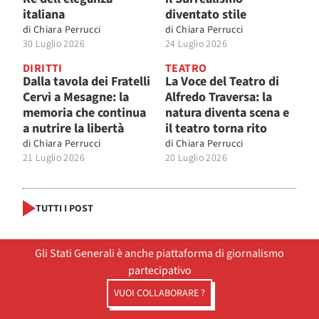
italiana
diventato stile
di
Chiara Perrucci
di
Chiara Perrucci
30 Luglio 2026
24 Luglio 2026
DIRITTI
TEATRO
Dalla tavola dei Fratelli
La Voce del Teatro di
Cervi a Mesagne: la
Alfredo Traversa: la
memoria che continua
natura diventa scena e
a nutrire la libertà
il teatro torna rito
di
Chiara Perrucci
di
Chiara Perrucci
21 Luglio 2026
20 Luglio 2026
TUTTI I POST
Gli Stati Generali è anche piattaforma di giornalismo
partecipativo
VUOI COLLABORARE ?