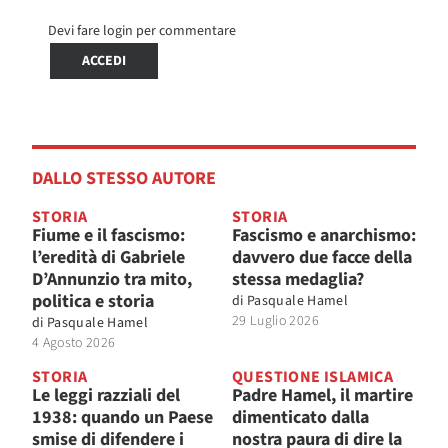
Devi fare login per commentare
ACCEDI
DALLO STESSO AUTORE
STORIA
STORIA
Fiume e il fascismo:
Fascismo e anarchismo:
l’eredità di Gabriele
davvero due facce della
D’Annunzio tra mito,
stessa medaglia?
politica e storia
di
Pasquale Hamel
29 Luglio 2026
di
Pasquale Hamel
4 Agosto 2026
STORIA
QUESTIONE ISLAMICA
Le leggi razziali del
Padre Hamel, il martire
1938: quando un Paese
dimenticato dalla
smise di difendere i
nostra paura di dire la