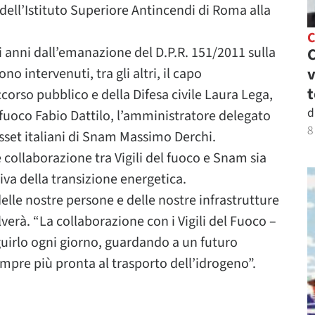
 dell’Istituto Superiore Antincendi di Roma alla
C
ci anni dall’emanazione del D.P.R. 151/2011 sulla
C
v
o intervenuti, tra gli altri, il capo
t
ccorso pubblico e della Difesa civile Laura Lega,
d
l fuoco Fabio Dattilo, l’amministratore delegato
8
sset italiani di Snam Massimo Derchi.
e collaborazione tra Vigili del fuoco e Snam sia
tiva della transizione energetica.
elle nostre persone e delle nostre infrastrutture
lverà. “La collaborazione con i Vigili del Fuoco –
guirlo ogni giorno, guardando a un futuro
empre più pronta al trasporto dell’idrogeno”.