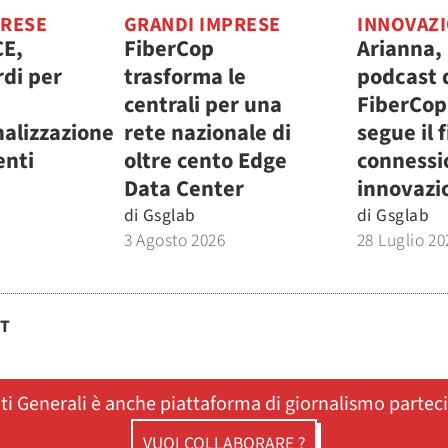
PRESE
GRANDI IMPRESE
INNOVAZ
CE,
FiberCop
Arianna, 
rdi per
trasforma le
podcast 
centrali per una
FiberCop
nalizzazione
rete nazionale di
segue il f
enti
oltre cento Edge
connessi
Data Center
innovazi
di
Gsglab
di
Gsglab
3 Agosto 2026
28 Luglio 20
ST
ati Generali è anche piattaforma di giornalismo partec
VUOI COLLABORARE ?