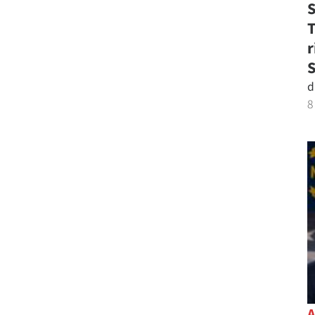
S
T
r
d
8