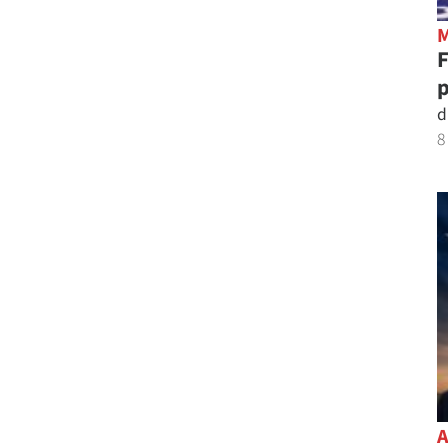
p
d
8