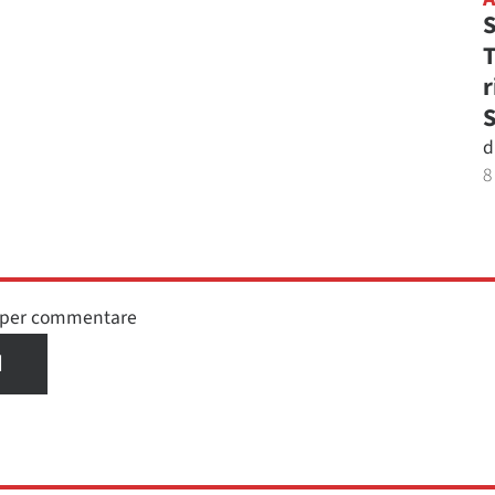
S
T
r
S
d
8
n per commentare
I