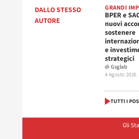
GRANDI IM
DALLO STESSO
BPER e SA
AUTORE
nuovi acco
sostenere
internazio
e investim
strategici
di
Gsglab
4 Agosto 2026
TUTTI I PO
Gli St