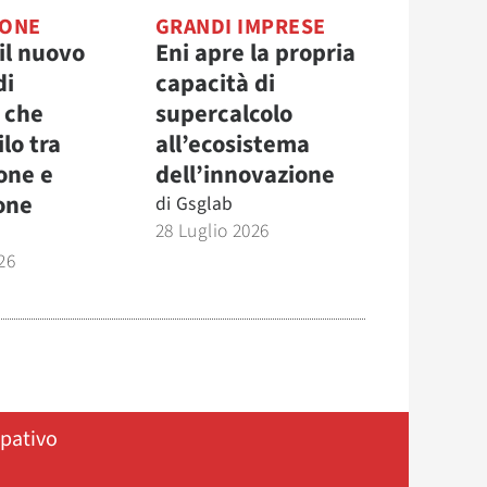
IONE
GRANDI IMPRESE
il nuovo
Eni apre la propria
di
capacità di
 che
supercalcolo
ilo tra
all’ecosistema
one e
dell’innovazione
one
di
Gsglab
28 Luglio 2026
26
ipativo