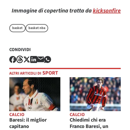
Immagine di copertina tratta da
kicksonfire
basket
basket nba
CONDIVIDI
SPORT
ALTRI ARTICOLI DI
CALCIO
CALCIO
Baresi: il miglior
Chiedimi chi era
capitano
Franco Baresi, un