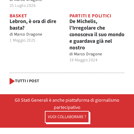
25 Luglio 2026
BASKET
PARTITI E POLITICI
Lebron, è ora di dire
De Michelis,
basta?
l’Irregolare che
conosceva il suo mondo
di
Marco Dragone
1 Maggio 2025
e guardava già nel
nostro
di
Marco Dragone
19 Maggio 2024
TUTTI I POST
Gli Stati Generali è anche piattaforma di giornalismo
partecipativo
VUOI COLLABORARE ?