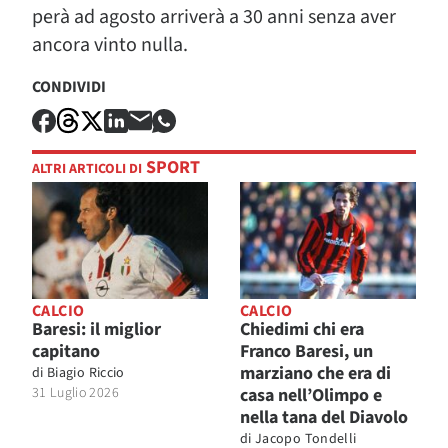
perà ad agosto arriverà a 30 anni senza aver
ancora vinto nulla.
CONDIVIDI
SPORT
ALTRI ARTICOLI DI
CALCIO
CALCIO
Baresi: il miglior
Chiedimi chi era
capitano
Franco Baresi, un
marziano che era di
di
Biagio Riccio
31 Luglio 2026
casa nell’Olimpo e
nella tana del Diavolo
di
Jacopo Tondelli