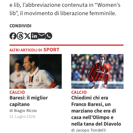
e
lib,
l’abbreviazione contenuta in “Women’s
lib”, il movimento di liberazione femminile.
CONDIVIDI
SPORT
ALTRI ARTICOLI DI
CALCIO
CALCIO
Baresi: il miglior
Chiedimi chi era
capitano
Franco Baresi, un
marziano che era di
di
Biagio Riccio
31 Luglio 2026
casa nell’Olimpo e
nella tana del Diavolo
di
Jacopo Tondelli