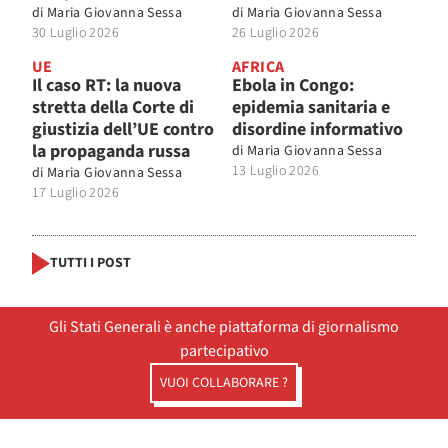
di
Maria Giovanna Sessa
di
Maria Giovanna Sessa
30 Luglio 2026
26 Luglio 2026
UE
AFRICA
Il caso RT: la nuova
Ebola in Congo:
stretta della Corte di
epidemia sanitaria e
giustizia dell’UE contro
disordine informativo
la propaganda russa
di
Maria Giovanna Sessa
13 Luglio 2026
di
Maria Giovanna Sessa
17 Luglio 2026
TUTTI I POST
Gli Stati Generali è anche piattaforma di giornalismo
partecipativo
VUOI COLLABORARE ?