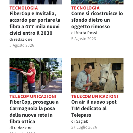
TECNOLOGIA
TECNOLOGIA
FiberCop e Invitalia,
Come si ricostruisce lo
accordo per portare la
sfondo dietro un
fibra a 477 mila nuovi
oggetto rimosso
civici entro il 2030
di
Marta Rossi
5 Agosto 2026
di
redazione
5 Agosto 2026
TELECOMUNICAZIONI
TELECOMUNICAZIONI
FiberCop, prosegue a
On air il nuovo spot
Carmagnola la posa
TIM dedicato al
della nuova rete in
Telepass
fibra ottica
di
Gsglab
27 Luglio 2026
di
redazione