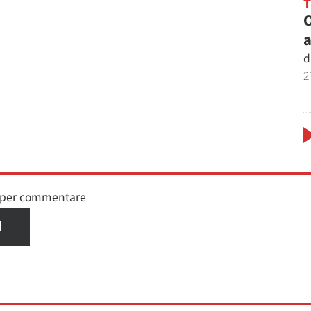
O
a
d
2
n per commentare
I