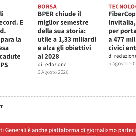
BORSA
TECNOLO
li
BPER chiude il
FiberCop
ecord. E
miglior semestre
Invitalia
.d.
della sua storia:
per porta
para la
utile a 1,33 miliardi
a 477 mi
fesa
e alza gli obiettivi
civici ent
icadute
al 2028
di
redazion
5 Agosto 20
MPS
di
redazione
6 Agosto 2026
ST
ati Generali è anche piattaforma di giornalismo partec