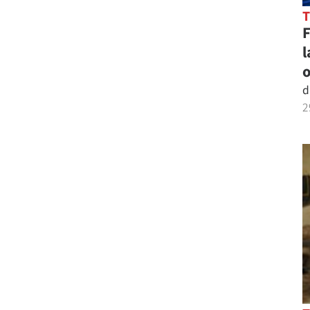
l
o
d
2