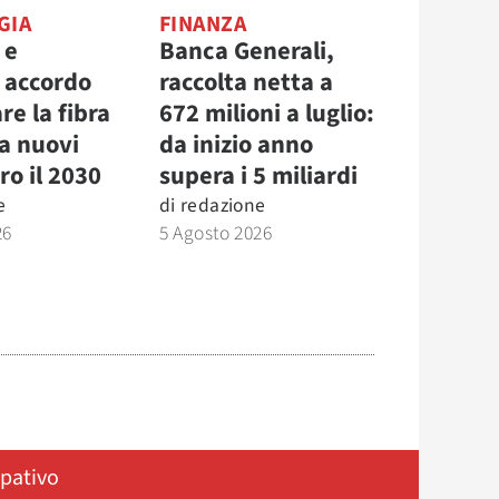
GIA
FINANZA
 e
Banca Generali,
, accordo
raccolta netta a
re la fibra
672 milioni a luglio:
la nuovi
da inizio anno
ro il 2030
supera i 5 miliardi
e
di
redazione
26
5 Agosto 2026
ipativo