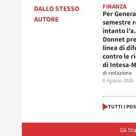
FINANZA
DALLO STESSO
Per Genera
AUTORE
semestre r
intanto l’a
Donnet pre
linea di di
contro le r
di Intesa-
di
redazione
6 Agosto 2026
TUTTI I PO
Gli St