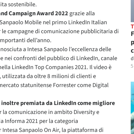
ita sostenibile.
 Brand Campaign Award 2022
grazie alla
 Sanpaolo Mobile nel primo LinkedIn Italian
 le campagne di comunicazione pubblicitaria di
F
importanti dell’anno.
p
conosciuta a Intesa Sanpaolo l’eccellenza delle
c
e nei confronti del pubblico di LinkedIn, canale
d
5
 nella LinkedIn Top Companies 2021. Il video è
tilizzata da oltre 8 milioni di clienti e
i mercato statunitense Forrester come Digital
 inoltre premiata da LinkedIn come migliore
 la comunicazione in ambito Diversity e
lia Informa 2021 per la categoria
 Intesa Sanpaolo On Air, la piattaforma di