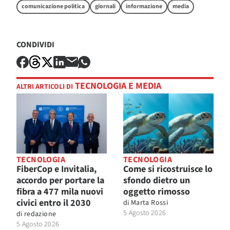
comunicazione politica
giornali
informazione
media
CONDIVIDI
TECNOLOGIA E MEDIA
ALTRI ARTICOLI DI
TECNOLOGIA
TECNOLOGIA
FiberCop e Invitalia,
Come si ricostruisce lo
accordo per portare la
sfondo dietro un
fibra a 477 mila nuovi
oggetto rimosso
civici entro il 2030
di
Marta Rossi
5 Agosto 2026
di
redazione
5 Agosto 2026