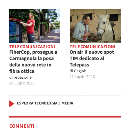
TELECOMUNICAZIONI
TELECOMUNICAZIONI
FiberCop, prosegue a
On air il nuovo spot
Carmagnola la posa
TIM dedicato al
della nuova rete in
Telepass
fibra ottica
di
Gsglab
27 Luglio 2026
di
redazione
29 Luglio 2026
ESPLORA TECNOLOGIA E MEDIA
COMMENTI