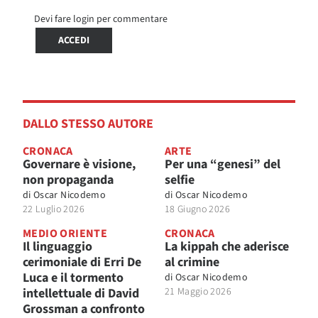
Devi fare login per commentare
ACCEDI
DALLO STESSO AUTORE
CRONACA
ARTE
Governare è visione,
Per una “genesi” del
non propaganda
selfie
di
Oscar Nicodemo
di
Oscar Nicodemo
22 Luglio 2026
18 Giugno 2026
MEDIO ORIENTE
CRONACA
Il linguaggio
La kippah che aderisce
cerimoniale di Erri De
al crimine
Luca e il tormento
di
Oscar Nicodemo
intellettuale di David
21 Maggio 2026
Grossman a confronto