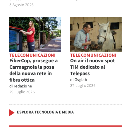
5 Agosto 2026
TELECOMUNICAZIONI
TELECOMUNICAZIONI
FiberCop, prosegue a
On air il nuovo spot
Carmagnola la posa
TIM dedicato al
della nuova rete in
Telepass
fibra ottica
di
Gsglab
27 Luglio 2026
di
redazione
29 Luglio 2026
ESPLORA TECNOLOGIA E MEDIA