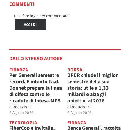
COMMENTI
Devi fare login per commentare
ACCEDI
DALLO STESSO AUTORE
FINANZA
BORSA
Per Generali semestre
BPER chiude il miglior
record. E intanto l’a.d.
semestre della sua
Donnet prepara la linea
storia: utile a 1,33
di difesa contro le
miliardi e alza gli
ricadute di Intesa-MPS
obiettivi al 2028
di
redazione
di
redazione
6 Agosto 2026
6 Agosto 2026
TECNOLOGIA
FINANZA
FiberCop e Invitalia,
Banca Generali, raccolta