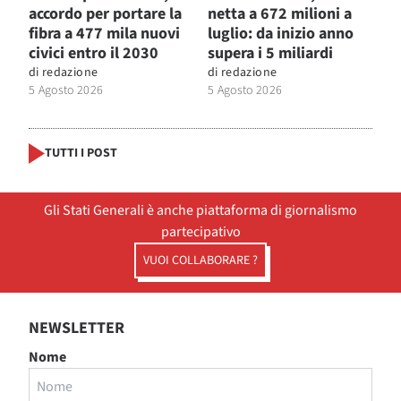
accordo per portare la
netta a 672 milioni a
fibra a 477 mila nuovi
luglio: da inizio anno
civici entro il 2030
supera i 5 miliardi
di
redazione
di
redazione
5 Agosto 2026
5 Agosto 2026
TUTTI I POST
Gli Stati Generali è anche piattaforma di giornalismo
partecipativo
VUOI COLLABORARE ?
NEWSLETTER
Nome