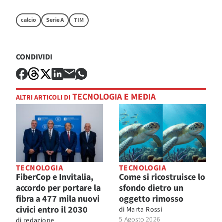
calcio
Serie A
TIM
CONDIVIDI
TECNOLOGIA E MEDIA
ALTRI ARTICOLI DI
TECNOLOGIA
TECNOLOGIA
FiberCop e Invitalia,
Come si ricostruisce lo
accordo per portare la
sfondo dietro un
fibra a 477 mila nuovi
oggetto rimosso
civici entro il 2030
di
Marta Rossi
5 Agosto 2026
di
redazione