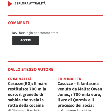
ESPLORA ATTUALITÀ
COMMENTI
Devi fare login per commentare
ACCEDI
DALLO STESSO AUTORE
CRIMINALITÀ
CRIMINALITÀ
Casuzze(RG): Il mare
Casuzze – Il fantasma
restituisce 700 mila
venuto da Malta: Owen
euro: il granello di
Jones, i 700 mila euro,
sabbia che svela la
il «re di Qormi» e il
rotta della cocaina
processo dei social
di
Giuseppe Bascietto
di
Giuseppe Bascietto