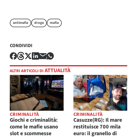
antimafia
droga
mafia
CONDIVIDI
ATTUALITÀ
ALTRI ARTICOLI DI
CRIMINALITÀ
CRIMINALITÀ
Giochi e criminalità:
Casuzze(RG): Il mare
come le mafie usano
restituisce 700 mila
slot e scommesse
euro: il granello di