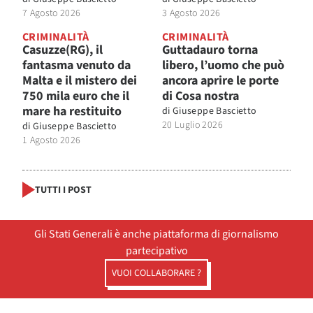
7 Agosto 2026
3 Agosto 2026
CRIMINALITÀ
CRIMINALITÀ
Casuzze(RG), il
Guttadauro torna
fantasma venuto da
libero, l’uomo che può
Malta e il mistero dei
ancora aprire le porte
750 mila euro che il
di Cosa nostra
mare ha restituito
di
Giuseppe Bascietto
20 Luglio 2026
di
Giuseppe Bascietto
1 Agosto 2026
TUTTI I POST
Gli Stati Generali è anche piattaforma di giornalismo
partecipativo
VUOI COLLABORARE ?