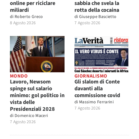
online per riciclare
sabbia che svela la
miliardi
rotta della cocaina
di
Roberto Greco
di
Giuseppe Bascietto
8 Agosto 2026
7 Agosto 2026
MONDO
GIORNALISMO
Lavoro, Newsom
Gli slalom di Conte
spinge sul salario
davanti alla
minimo: gol politico in
commissione covid
vista delle
di
Massimo Ferrarini
Presidenziali 2028
7 Agosto 2026
di
Domenico Maceri
7 Agosto 2026