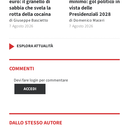
euro: il granello di
minimo: gol politico in
sabbia che svela la
vista delle
rotta della cocaina
Presidenziali 2028
di
Giuseppe Bascietto
di
Domenico Maceri
7 Agosto 2026
7 Agosto 2026
ESPLORA ATTUALITÀ
COMMENTI
Devi fare login per commentare
ACCEDI
DALLO STESSO AUTORE