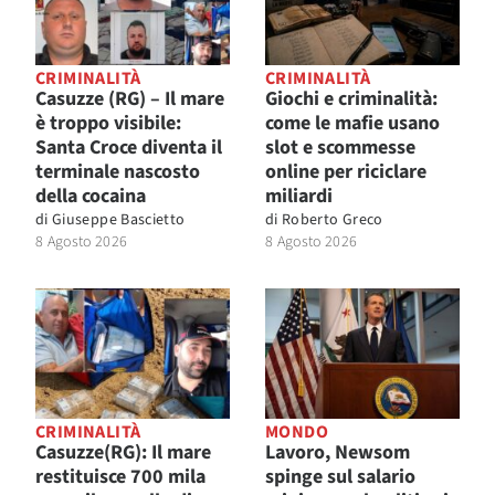
CRIMINALITÀ
CRIMINALITÀ
Casuzze (RG) – Il mare
Giochi e criminalità:
è troppo visibile:
come le mafie usano
Santa Croce diventa il
slot e scommesse
terminale nascosto
online per riciclare
della cocaina
miliardi
di
Giuseppe Bascietto
di
Roberto Greco
8 Agosto 2026
8 Agosto 2026
CRIMINALITÀ
MONDO
Casuzze(RG): Il mare
Lavoro, Newsom
restituisce 700 mila
spinge sul salario