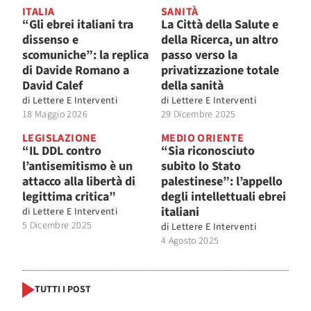
ITALIA
SANITÀ
“Gli ebrei italiani tra
La Città della Salute e
dissenso e
della Ricerca, un altro
scomuniche”: la replica
passo verso la
di Davide Romano a
privatizzazione totale
David Calef
della sanità
di
Lettere E Interventi
di
Lettere E Interventi
18 Maggio 2026
29 Dicembre 2025
LEGISLAZIONE
MEDIO ORIENTE
“IL DDL contro
“Sia riconosciuto
l’antisemitismo è un
subito lo Stato
attacco alla libertà di
palestinese”: l’appello
legittima critica”
degli intellettuali ebrei
italiani
di
Lettere E Interventi
5 Dicembre 2025
di
Lettere E Interventi
4 Agosto 2025
TUTTI I POST