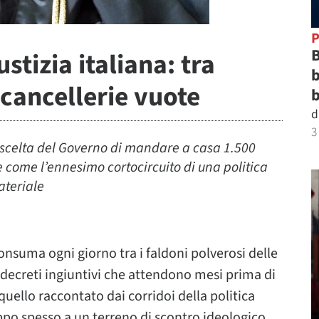
P
B
stizia italiana: tra
b
 cancellerie vuote
b
d
3
a scelta del Governo di mandare a casa 1.500
e come l’ennesimo cortocircuito di una politica
ateriale
onsuma ogni giorno tra i faldoni polverosi delle
i decreti ingiuntivi che attendono mesi prima di
 quello raccontato dai corridoi della politica
oppo spesso a un terreno di scontro ideologico,