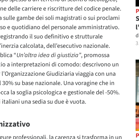
ne delle carriere e riscritture del codice penale.
P
S
sulle gambe dei soli magistrati o sui proclami
l
oso e quotidiano del personale amministrativo.
d
registrando il suo definitivo e strutturale
3
l’inerzia calcolata, dell’esecutivo nazionale.
blica “
Un’altra idea di giustizia”
, promossa
azio a interpretazioni di comodo: descrivono un
l’Organizzazione Giudiziaria viaggia con una
l 30% su base nazionale. Una voragine che in
occa la soglia psicologica e gestionale del -50%.
i italiani una sedia su due è vuota.
nizzativo
P
igure professionali, la carenza si trasforma in un