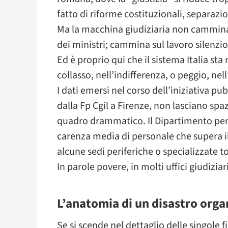
fatto di riforme costituzionali, separazio
Ma la macchina giudiziaria non cammina 
dei ministri; cammina sul lavoro silenzi
Ed è proprio qui che il sistema Italia sta 
collasso, nell’indifferenza, o peggio, nel
I dati emersi nel corso dell’iniziativa pub
dalla Fp Cgil a Firenze, non lasciano sp
quadro drammatico. Il Dipartimento per 
carenza media di personale che supera i
alcune sedi periferiche o specializzate t
In parole povere, in molti uffici giudiziar
L’anatomia di un disastro orga
Se si scende nel dettaglio delle singole f