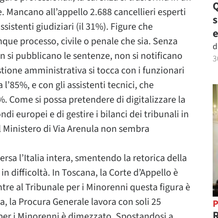
Q
 Mancano all’appello 2.688 cancellieri esperti
sistenti giudiziari (il 31%). Figure che
e
que processo, civile o penale che sia. Senza
d
n si pubblicano le sentenze, non si notificano
3
estione amministrativa si tocca con i funzionari
a l’85%, e con gli assistenti tecnici, che
. Come si possa pretendere di digitalizzare la
di europei e di gestire i bilanci dei tribunali in
l Ministero di Via Arenula non sembra
sa l’Italia intera, smentendo la retorica della
in difficoltà. In Toscana, la Corte d’Appello è
ntre al Tribunale per i Minorenni questa figura è
, la Procura Generale lavora con soli 25
P
R
e per i Minorenni è dimezzato. Spostandosi a