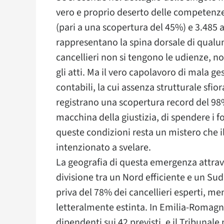
vero e proprio deserto delle competenze.
(pari a una scopertura del 45%) e 3.485 as
rappresentano la spina dorsale di qualun
cancellieri non si tengono le udienze, no
gli atti. Ma il vero capolavoro di mala g
contabili, la cui assenza strutturale sfior
registrano una scopertura record del 98%
macchina della giustizia, di spendere i fon
queste condizioni resta un mistero che i
intenzionato a svelare.
La geografia di questa emergenza attraver
divisione tra un Nord efficiente e un Sud 
priva del 78% dei cancellieri esperti, me
letteralmente estinta. In Emilia-Romagna
dipendenti sui 42 previsti, e il Tribunal