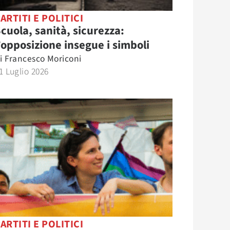
ARTITI E POLITICI
cuola, sanità, sicurezza:
’opposizione insegue i simboli
i
Francesco Moriconi
1 Luglio 2026
ARTITI E POLITICI