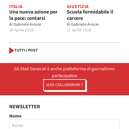
ITALIA
GIUSTIZIA
Una nuova azione per
Scuola formidabile il
la pace: contarsi
carcere
di
Gabriele Arosio
di
Gabriele Arosio
30 Aprile 2026
21 Aprile 2026
TUTTI I POST
Gli Stati Generali è anche piattaforma di giornalismo
partecipativo
VUOI COLLABORARE ?
NEWSLETTER
Nome