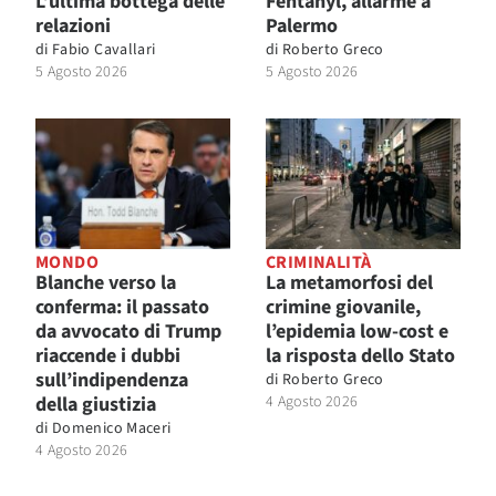
L’ultima bottega delle
Fentanyl, allarme a
relazioni
Palermo
di
Fabio Cavallari
di
Roberto Greco
5 Agosto 2026
5 Agosto 2026
MONDO
CRIMINALITÀ
Blanche verso la
La metamorfosi del
conferma: il passato
crimine giovanile,
da avvocato di Trump
l’epidemia low-cost e
riaccende i dubbi
la risposta dello Stato
sull’indipendenza
di
Roberto Greco
della giustizia
4 Agosto 2026
di
Domenico Maceri
4 Agosto 2026