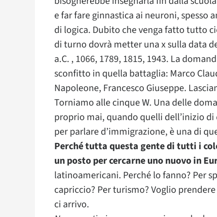
bisognerebbe insegnarla fin dalla scuola 
e far fare ginnastica ai neuroni, spesso a
di logica. Dubito che venga fatto tutto c
di turno dovrà metter una x sulla data de
a.C. , 1066, 1789, 1815, 1943. La domand
sconfitto in quella battaglia: Marco Claud
Napoleone, Francesco Giuseppe. Lascia
Torniamo alle cinque W. Una delle dom
proprio mai, quando quelli dell’inizio di
per parlare d’immigrazione, è una di que
Perché tutta questa gente di tutti i colo
un posto per cercarne uno nuovo in Eu
latinoamericani. Perché lo fanno? Per s
capriccio? Per turismo? Voglio prendere 
ci arrivo.