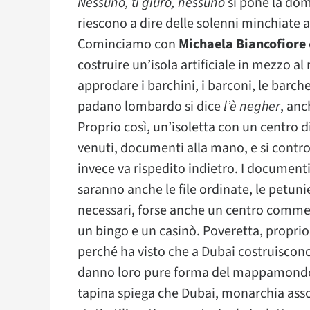
Nessuno, ti giuro, nessuno
si pone la dom
riescono a dire delle solenni minchiate a
Cominciamo con
Michaela Biancofiore
costruire un’isola artificiale in mezzo al
approdare i barchini, i barconi, le barche
padano lombardo si dice
l’è negher
, anc
Proprio così, un’isoletta con un centro d
venuti, documenti alla mano, e si control
invece va rispedito indietro. I documenti
saranno anche le file ordinate, le petunie 
necessari, forse anche un centro commerc
un bingo e un casinò. Poveretta, proprio
perché ha visto che a Dubai costruiscono
danno loro pure forma del mappamondo o
tapina spiega che Dubai, monarchia assol