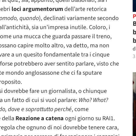
 al quiz, sia, appunto, quelli blasonati, sia i
lebri
loci argumentorum
dell’arte retorica
P
 quomodo, quando
), declinati variamente secondo
B
all’antichità, sia un’impresa inutile. Coloro, i
b
come una mucca che guarda passare il treno,
b
ossano capire molto altro, va detto, ma non
d
are a un quesito fondamentale tra i cinque
3
 forse potrebbero aver sentito parlare, visto che
te mondo anglosassone che ci fa sputare
roposito.
i dovrebbe fare un giornalista, o chiunque
a un fatto di cui si vuol parlare:
Who? What?
do, dove e soprattutto perché
, come
 della
Reazione a catena
ogni giorno su RAI1.
a regola che ognuno di noi dovrebbe tenere cara,