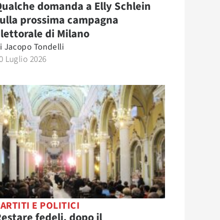
ualche domanda a Elly Schlein
sulla prossima campagna
lettorale di Milano
i
Jacopo Tondelli
0 Luglio 2026
ARTITI E POLITICI
estare fedeli, dopo il