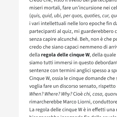
Credo che, visto il livello dei partecipanti
miseri mortali, fare un’incursione nei ce
(
quis, quid, ubi, per quos, quoties, cur,
i vari intellettuali nelle loro epoche fin d
partecipanti al quiz, mi guarderebbero 
senza capire alcunché. Beh, non è che p
credo che siano capaci nemmeno di arriv
della
regola delle cinque W
, della quale
siamo tutti immersi in questo debordan
sentenze con termini anglici spesso a sp
Cinque W, ossia le cinque domande che s
voglia fare un discorso sensato, rispetto 
When? Where? Why?
Cioè
chi, cosa, quan
rimarcherebbe Marco Liorni, conduttore
La regola delle cinque W è in effetti un