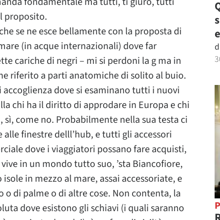
anda fondamentale ma tutti, ti giuro, tutti
Q
l proposito.
che se ne esce bellamente con la proposta di
e
 mare (in acque internazionali) dove far
d
3
tte cariche di negri – mi si perdoni la g ma in
he riferito a parti anatomiche di solito al buio.
i accoglienza dove si esaminano tutti i nuovi
la chi ha il diritto di approdare in Europa e chi
, sì, come no. Probabilmente nella sua testa ci
alle finestre delll’hub, e tutti gli accessori
iale dove i viaggiatori possano fare acquisti,
 vive in un mondo tutto suo, ’sta Biancofiore,
 isole in mezzo al mare, assai accessoriate, e
 di palme o di altre cose. Non contenta, la
P
uta dove esistono gli schiavi (i quali saranno
R