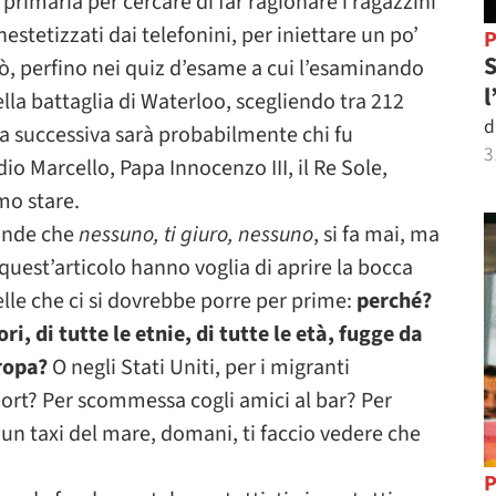
primaria per cercare di far ragionare i ragazzini
nestetizzati dai telefonini, per iniettare un po’
P
S
iò, perfino nei quiz d’esame a cui l’esaminando
l
lla battaglia di Waterloo, scegliendo tra 212
d
a successiva sarà probabilmente chi fu
3
io Marcello, Papa Innocenzo III, il Re Sole,
mo stare.
ande che
nessuno, ti giuro, nessuno
, si fa mai, ma
 quest’articolo hanno voglia di aprire la bocca
lle che ci si dovrebbe porre per prime:
perché?
ri, di tutte le etnie, di tutte le età, fugge da
ropa?
O negli Stati Uniti, per i migranti
port? Per scommessa cogli amici al bar? Per
un taxi del mare, domani, ti faccio vedere che
P