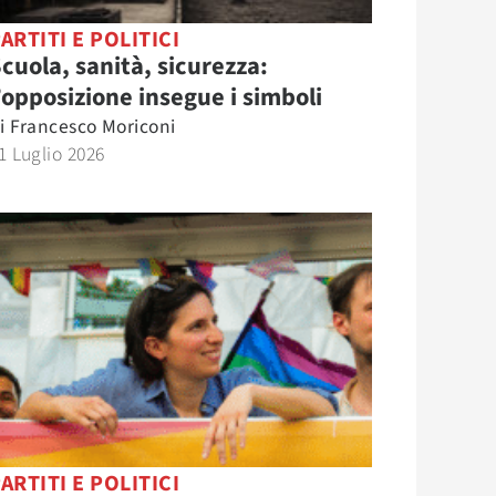
ARTITI E POLITICI
cuola, sanità, sicurezza:
’opposizione insegue i simboli
i
Francesco Moriconi
1 Luglio 2026
ARTITI E POLITICI