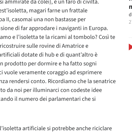
osì ammirate da colei), è un faro di civiltà.
m
t’isoletta, magari farne un frattale
d
pa II, casomai una non bastasse per
2
usione di far approdare i naviganti in Europa.
amo e l’isoletta te la ricami al tombolo? Così te
ricostruire sulle rovine di Amatrice e
rtificiali dotate di hub e di quant’altro è
un prodotto per dormire e ha fatto sogni
he ci vuole veramente coraggio ad esprimere
za rendersi conto. Ricordiamo che la senatrice
to da noi per illuminarci con codeste idee
ando il numero dei parlamentari che si
 l’isoletta artificiale si potrebbe anche riciclare