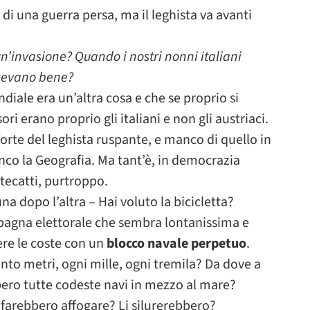
o di una guerra persa, ma il leghista va avanti
n’invasione? Quando i nostri nonni italiani
acevano bene?
diale era un’altra cosa e che se proprio si
ori erano proprio gli italiani e non gli austriaci.
orte del leghista ruspante, e manco di quello in
manco la Geografia. Ma tant’è, in democrazia
tecatti, purtroppo.
una dopo l’altra – Hai voluto la bicicletta?
pagna elettorale che sembra lontanissima e
ere le coste con un
blocco navale perpetuo
.
nto metri, ogni mille, ogni tremila? Da dove a
bero tutte codeste navi in mezzo al mare?
 farebbero affogare? Li silurerebbero?