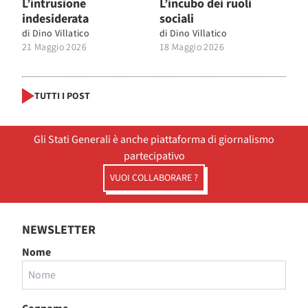
L’intrusione
L’incubo dei ruoli
indesiderata
sociali
di
Dino Villatico
di
Dino Villatico
21 Maggio 2026
18 Maggio 2026
TUTTI I POST
Gli Stati Generali è anche piattaforma di giornalismo
partecipativo
VUOI COLLABORARE ?
NEWSLETTER
Nome