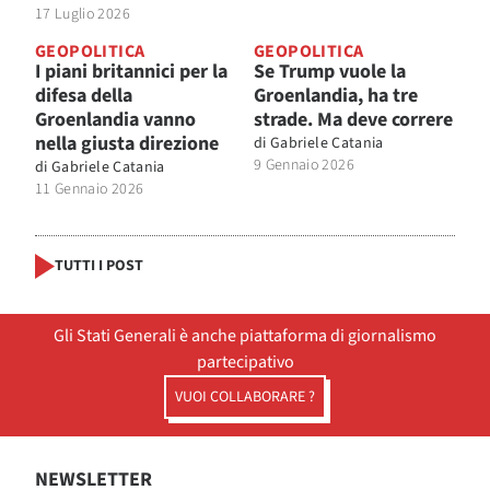
17 Luglio 2026
GEOPOLITICA
GEOPOLITICA
I piani britannici per la
Se Trump vuole la
difesa della
Groenlandia, ha tre
Groenlandia vanno
strade. Ma deve correre
nella giusta direzione
di
Gabriele Catania
9 Gennaio 2026
di
Gabriele Catania
11 Gennaio 2026
TUTTI I POST
Gli Stati Generali è anche piattaforma di giornalismo
partecipativo
VUOI COLLABORARE ?
NEWSLETTER