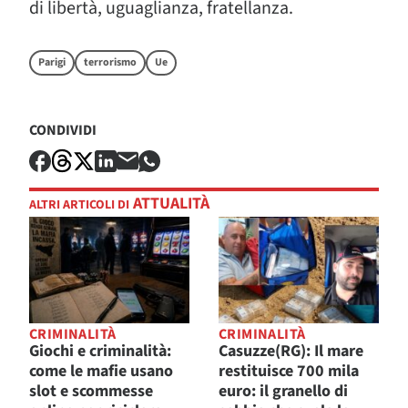
di libertà, uguaglianza, fratellanza.
Parigi
terrorismo
Ue
CONDIVIDI
ATTUALITÀ
ALTRI ARTICOLI DI
CRIMINALITÀ
CRIMINALITÀ
Giochi e criminalità:
Casuzze(RG): Il mare
come le mafie usano
restituisce 700 mila
slot e scommesse
euro: il granello di