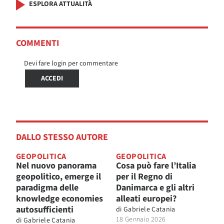
ESPLORA ATTUALITÀ
COMMENTI
Devi fare login per commentare
ACCEDI
DALLO STESSO AUTORE
GEOPOLITICA
GEOPOLITICA
Nel nuovo panorama
Cosa può fare l’Italia
geopolitico, emerge il
per il Regno di
paradigma delle
Danimarca e gli altri
knowledge economies
alleati europei?
autosufficienti
di
Gabriele Catania
18 Gennaio 2026
di
Gabriele Catania