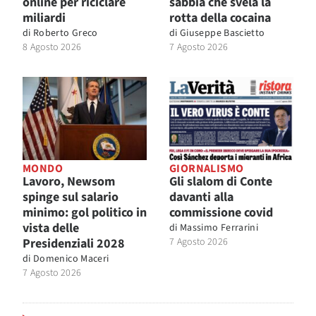
online per riciclare
sabbia che svela la
miliardi
rotta della cocaina
di
Roberto Greco
di
Giuseppe Bascietto
8 Agosto 2026
7 Agosto 2026
MONDO
GIORNALISMO
Lavoro, Newsom
Gli slalom di Conte
spinge sul salario
davanti alla
minimo: gol politico in
commissione covid
vista delle
di
Massimo Ferrarini
Presidenziali 2028
7 Agosto 2026
di
Domenico Maceri
7 Agosto 2026