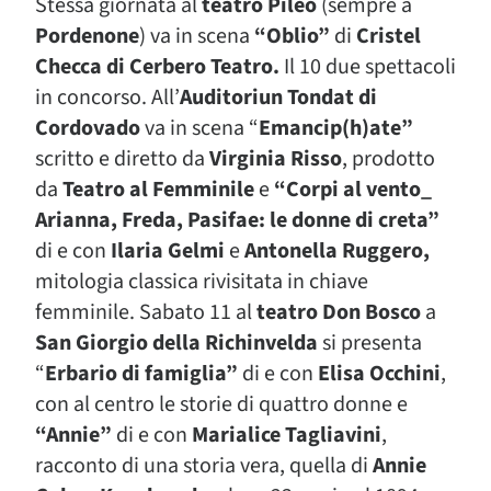
Stessa giornata al
teatro Pileo
(sempre a
Pordenone
) va in scena
“Oblio”
di
Cristel
Checca di Cerbero Teatro.
Il 10 due spettacoli
in concorso. All’
Auditoriun Tondat di
Cordovado
va in scena “
Emancip(h)ate”
scritto e diretto da
Virginia Risso
, prodotto
da
Teatro al Femminile
e
“Corpi al vento_
Arianna, Freda, Pasifae: le donne di creta”
di e con
Ilaria Gelmi
e
Antonella Ruggero,
mitologia classica rivisitata in chiave
femminile. Sabato 11 al
teatro Don Bosco
a
San Giorgio della Richinvelda
si presenta
“
Erbario di famiglia”
di e con
Elisa Occhini
,
con al centro le storie di quattro donne e
“Annie”
di e con
Marialice Tagliavini
,
racconto di una storia vera, quella di
Annie