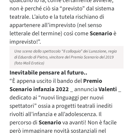
qualcuno lo fa, come certamente avviene,
non è perché ciò sia “previsto” dal sistema
teatrale. L’aiuto e la tutela rischiano di
appartenere all’imprevisto (nel senso
letterale del termine) così come
Scenario
è
imprevisto!”.
Una scena dallo spettacolo “Il colloquio” dei Lunazione, regia
di Eduardo di Pietro, vincitore del Premio Scenario del 2019
(foto Malì Erotico)
Inevitabile pensare al futuro..
“È appena uscito il bando del
Premio
Scenario infanzia 2022
_ annuncia
Valenti
_
dedicato ai “nuovi linguaggi per nuovi
spettatori” ossia a progetti teatrali inediti
rivolti all’infanzia e all’adolescenza. Il
percorso di
Scenario
va avanti! Non è facile
però immaginare novità sostanziali nel