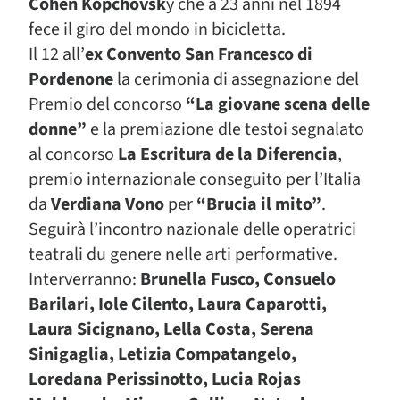
Cohen Kopchovsk
y che a 23 anni nel 1894
fece il giro del mondo in bicicletta.
Il 12 all’
ex Convento San Francesco di
Pordenone
la cerimonia di assegnazione del
Premio del concorso
“La giovane scena delle
donne”
e la premiazione dle testoi segnalato
al concorso
La Escritura de la Diferencia
,
premio internazionale conseguito per l’Italia
da
Verdiana Vono
per
“Brucia il mito”
.
Seguirà l’incontro nazionale delle operatrici
teatrali du genere nelle arti performative.
Interverranno:
Brunella Fusco, Consuelo
Barilari, Iole Cilento, Laura Caparotti,
Laura Sicignano, Lella Costa, Serena
Sinigaglia, Letizia Compatangelo,
Loredana Perissinotto, Lucia Rojas