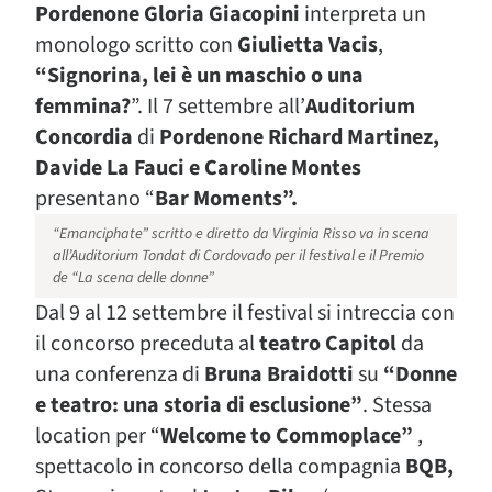
Pordenone Gloria Giacopini
interpreta un
monologo scritto con
Giulietta Vacis
,
“Signorina, lei è un maschio o una
femmina?
”. Il 7 settembre all’
Auditorium
Concordia
di
Pordenone Richard Martinez,
Davide La Fauci e Caroline Montes
presentano “
Bar Moments”.
“Emanciphate” scritto e diretto da Virginia Risso va in scena
all’Auditorium Tondat di Cordovado per il festival e il Premio
de “La scena delle donne”
Dal 9 al 12 settembre il festival si intreccia con
il concorso preceduta al
teatro Capitol
da
una conferenza di
Bruna Braidotti
su
“Donne
e teatro: una storia di esclusione”
. Stessa
location per “
Welcome to Commoplace”
,
spettacolo in concorso della compagnia
BQB,