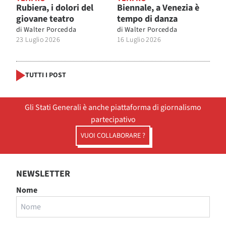
Rubiera, i dolori del
Biennale, a Venezia è
giovane teatro
tempo di danza
di
Walter Porcedda
di
Walter Porcedda
23 Luglio 2026
16 Luglio 2026
TUTTI I POST
Gli Stati Generali è anche piattaforma di giornalismo
partecipativo
VUOI COLLABORARE ?
NEWSLETTER
Nome