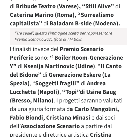
di
Brìbude Teatro (Varese), “Still Alive”
di
Caterina Marino (Roma)
,
“Surrealismo
capitalista”
di
Baladam B-side (Modena).
“Tre sedie”, questa l’immagine scelta per rappresentare
Premio Scenario 2021 (foto di T.M.Bolis
I finalisti invece del
Premio Scenario
Periferie
sono:
“ Boiler Room-Generazione
Y”
di
Ksenija Martinovic (Udine)
, “
Il Canto
del Bidone”
di
Generazione Eskere (La
Spezia)
, “
Soggetti fragili”
di
Andrea
Lucchetta (Napoli)
,
“Topi”di Usine Baug
(Bresso, Milano)
. I progetti saranno valutati
da una giuria formata d
a Carlo Mangolini,
Fabio Biondi, Cristiana Minasi
e dai soci
dell’
Associazione Scenario
a partire dal
presidente e direttrice artistica
Cristina