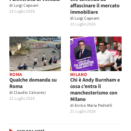
affascinare il mercato
di
Luigi Capoani
23 Luglio 2026
immobiliare
di
Luigi Capoani
23 Luglio 2026
ROMA
MILANO
Qualche domanda su
Chi è Andy Burnham e
Roma
cosa c’entra il
manchesterismo con
di
Claudio Calvaresi
22 Luglio 2026
Milano
di
Enrico Maria Pedrelli
21 Luglio 2026