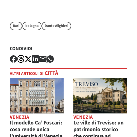
Bari
bologna
Dante Alighieri
CONDIVIDI
CITTÀ
ALTRI ARTICOLI DI
VENEZIA
VENEZIA
Il modello Ca’ Foscari:
Le ville di Treviso: un
cosa rende unica
patrimonio storico
l’università di Venezia
che continua ad