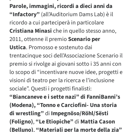
Parole, immagini, ricordi a dieci anni da
“Infactory”
(all’Auditorium Dams Lab) è il
ricordo a cui parteciperà in particolare
Cristiana Minasi
che in quello stesso anno,
2011, ottenne il premio
Scenario per
Ustica
. Promosso e sostenuto dai
trentacinque soci dell’Associazione Scenario il
premio si rivolge ai giovani sotto i 35 anni con
lo scopo di “incentivare nuove idee, progetti e
visioni di teatro per la ricerca e l’inclusione
sociale”. Questi i progetti finalisti:
“Biancaneve e i sette nazi” di FanniBanni’s
(Modena), “Tonno e Carciofini- Una storia
di wrestling”
di
Impegnöso/Röhl/Sësti
(Foligno)
,
“Le Etiopiche”
di
Mattia Cason
(Belluno)
,
“Materiali per la morte della zia”