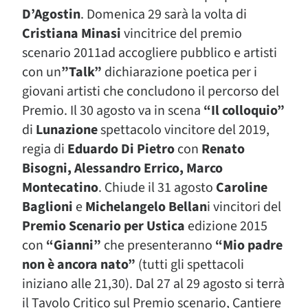
D’Agostin
. Domenica 29 sarà la volta di
Cristiana Minasi
vincitrice del premio
scenario 2011ad accogliere pubblico e artisti
con un
”Talk”
dichiarazione poetica per i
giovani artisti che concludono il percorso del
Premio. Il 30 agosto va in scena
“Il colloquio”
di
Lunazione
spettacolo vincitore del 2019,
regia di
Eduardo Di Pietro
con
Renato
Bisogni, Alessandro Errico, Marco
Montecatino
. Chiude il 31 agosto
Caroline
Baglioni
e
Michelangelo Bellan
i vincitori del
Premio Scenario per Ustica
edizione 2015
con
“Gianni”
che presenteranno
“Mio padre
non è ancora nato”
(tutti gli spettacoli
iniziano alle 21,30). Dal 27 al 29 agosto si terrà
il Tavolo Critico sul Premio scenario, Cantiere