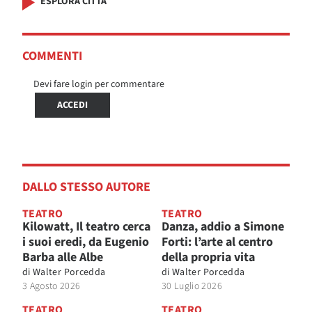
ESPLORA CITTÀ
COMMENTI
Devi fare login per commentare
ACCEDI
DALLO STESSO AUTORE
TEATRO
TEATRO
Kilowatt, Il teatro cerca
Danza, addio a Simone
i suoi eredi, da Eugenio
Forti: l’arte al centro
Barba alle Albe
della propria vita
di
Walter Porcedda
di
Walter Porcedda
3 Agosto 2026
30 Luglio 2026
TEATRO
TEATRO