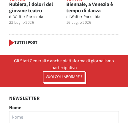
Rubiera, i dolori del
Biennale, a Venezia è
giovane teatro
tempo di danza
di
Walter Porcedda
di
Walter Porcedda
23 Luglio 2026
16 Luglio 2026
TUTTI I POST
Gli Stati Generali è anche piattaforma di giornalismo
partecipativo
VUOI COLLABORARE ?
NEWSLETTER
Nome