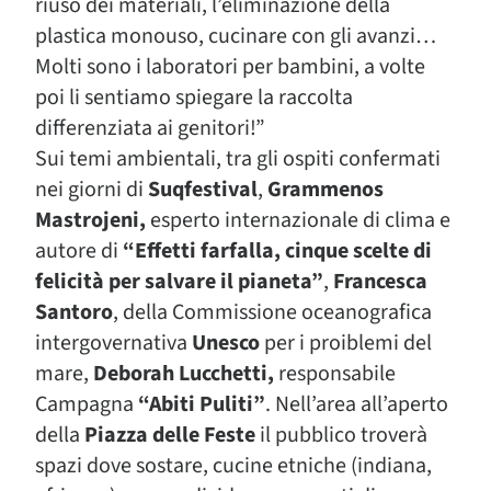
riuso dei materiali, l’eliminazione della
plastica monouso, cucinare con gli avanzi…
Molti sono i laboratori per bambini, a volte
poi li sentiamo spiegare la raccolta
differenziata ai genitori!”
Sui temi ambientali, tra gli ospiti confermati
nei giorni di
Suqfestival
,
Grammenos
Mastrojeni,
esperto internazionale di clima e
autore di
“Effetti farfalla, cinque scelte di
felicità per salvare il pianeta”
,
Francesca
Santoro
, della Commissione oceanografica
intergovernativa
Unesco
per i proiblemi del
mare,
Deborah Lucchetti,
responsabile
Campagna
“Abiti Puliti”
. Nell’area all’aperto
della
Piazza delle Feste
il pubblico troverà
spazi dove sostare, cucine etniche (indiana,