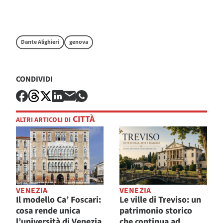
Dante Alighieri
genova
CONDIVIDI
CITTÀ
ALTRI ARTICOLI DI
VENEZIA
VENEZIA
Il modello Ca’ Foscari:
Le ville di Treviso: un
cosa rende unica
patrimonio storico
l’università di Venezia
che continua ad