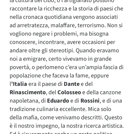
la cultura del cibo, o l’artigianato possono
raccontare la ricchezza e la storia di paesi che
nella cronaca quotidiana vengono associati
ad arretratezza, malaffare, terrorismo. Non si
vogliono negare i problemi, ma bisogna
conoscere, incontrare, avere occasioni per
andare oltre gli stereotipi. Quando eravamo
noi a emigrare, certo vivevamo in grande
povertà, o perlomeno c’era un’ampia fascia di
popolazione che faceva la fame, eppure
l
’Italia
era il paese di
Dante
e del
Rinascimento
, del
Colosseo
e della canzone
napoletana, di
Eduardo
e di
Rossini
, e di una
tradizione culinaria eccellente. Mica solo
della mafia, come venivamo descritti. Questo
è il nostro impegno, la nostra ricerca artistica.