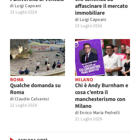
affascinare il mercato
di
Luigi Capoani
23 Luglio 2026
immobiliare
di
Luigi Capoani
23 Luglio 2026
ROMA
MILANO
Qualche domanda su
Chi è Andy Burnham e
Roma
cosa c’entra il
manchesterismo con
di
Claudio Calvaresi
22 Luglio 2026
Milano
di
Enrico Maria Pedrelli
21 Luglio 2026