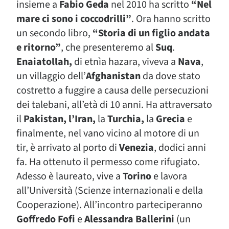
insieme a
Fabio Geda
nel 2010 ha scritto
“Nel
mare ci sono i coccodrilli”
. Ora hanno scritto
un secondo libro,
“Storia di un figlio andata
e ritorno”
, che presenteremo al
Suq
.
Enaiatollah,
di etnìa hazara, viveva a
Nava
,
un villaggio dell’
Afghanistan
da dove stato
costretto a fuggire a causa delle persecuzioni
dei talebani, all’età di 10 anni. Ha attraversato
il
Pakistan, l’Iran,
la
Turchia,
la
Grecia
e
finalmente, nel vano vicino al motore di un
tir, è arrivato al porto di
Venezia
, dodici anni
fa. Ha ottenuto il permesso come rifugiato.
Adesso è laureato, vive a
Torino
e lavora
all’Università (Scienze internazionali e della
Cooperazione). All’incontro parteciperanno
Goffredo Fofi
e
Alessandra Ballerini
(un