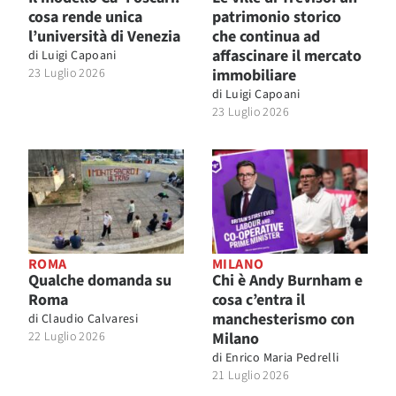
cosa rende unica
patrimonio storico
l’università di Venezia
che continua ad
affascinare il mercato
di
Luigi Capoani
23 Luglio 2026
immobiliare
di
Luigi Capoani
23 Luglio 2026
ROMA
MILANO
Qualche domanda su
Chi è Andy Burnham e
Roma
cosa c’entra il
manchesterismo con
di
Claudio Calvaresi
22 Luglio 2026
Milano
di
Enrico Maria Pedrelli
21 Luglio 2026