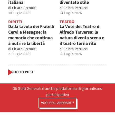
italiana
diventato stile
di
Chiara Perrucci
di
Chiara Perrucci
30 Luglio 2026
24 Luglio 2026
DIRITTI
TEATRO
Dalla tavola dei Fratelli
La Voce del Teatro di
Cervi a Mesagne: la
Alfredo Traversa: la
memoria che continua
natura diventa scena e
a nutrire la libertà
il teatro torna rito
di
Chiara Perrucci
di
Chiara Perrucci
21 Luglio 2026
20 Luglio 2026
TUTTI I POST
Gli Stati Generali è anche piattaforma di giornalismo
partecipativo
VUOI COLLABORARE ?