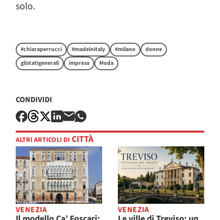
solo.
#chiaraperrucci
#madeinitaly
#milano
donne
glistatigenerali
impresa
Moda
CONDIVIDI
CITTÀ
ALTRI ARTICOLI DI
VENEZIA
VENEZIA
Il modello Ca’ Foscari:
Le ville di Treviso: un