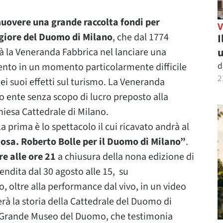
muovere una grande raccolta fondi per
ggiore del Duomo di Milano
, che dal 1774
I
u
à la Veneranda Fabbrica nel lanciare una
d
ento in un momento particolarmente difficile
2
i suoi effetti sul turismo. La Veneranda
o ente senza scopo di lucro preposto alla
hiesa Cattedrale di Milano.
a prima è lo spettacolo il cui ricavato andrà al
osa. Roberto Bolle per il Duomo di Milano”
.
e alle ore 21
a chiusura della nona edizione di
vendita dal 30 agosto alle 15, su
o, oltre alla performance dal vivo, in un video
rerà la storia della Cattedrale del Duomo di
el Grande Museo del Duomo, che testimonia