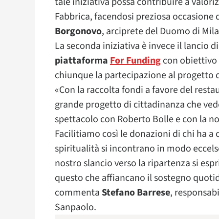
tale iniziativa possa contribuire a valor
Fabbrica, facendosi preziosa occasione 
Borgonovo
, arciprete del Duomo di Mil
La seconda iniziativa è invece il lancio d
piattaforma
For Funding
con obiettivo
chiunque la partecipazione al progetto 
«Con la raccolta fondi a favore del rest
grande progetto di cittadinanza che vede
spettacolo con Roberto Bolle e con la n
Facilitiamo così le donazioni di chi ha a
spiritualità si incontrano in modo eccelso
nostro slancio verso la ripartenza si esp
questo che affiancano il sostegno quotidi
commenta
Stefano Barrese
, responsabi
Sanpaolo.