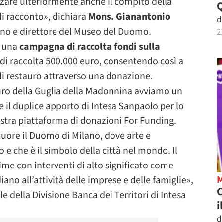
izzare ulteriormente anche il compito della
di racconto», dichiara
Mons. Gianantonio
d
ano e direttore del Museo del Duomo.
2
i una
campagna di raccolta fondi sulla
 di raccolta 500.000 euro, consentendo così a
di restauro attraverso una donazione.
auro della Guglia della Madonnina avviamo un
 il duplice apporto di Intesa Sanpaolo per lo
ostra piattaforma di donazioni For Funding.
 cuore il Duomo di Milano, dove arte e
 e che è il simbolo della città nel mondo. Il
rime con interventi di alto significato come
ano all’attività delle imprese e delle famiglie»,
C
le della Divisione Banca dei Territori di Intesa
i
d