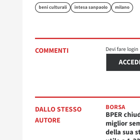
beni culturali
intesa sanpaolo
milano
Devi fare logi
COMMENTI
ACCED
BORSA
DALLO STESSO
BPER chiud
AUTORE
miglior se
della sua s