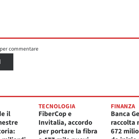
n per commentare
I
TECNOLOGIA
FINANZA
e il
FiberCop e
Banca Ge
mestre
Invitalia, accordo
raccolta 
toria:
per portare la fibra
672 milio